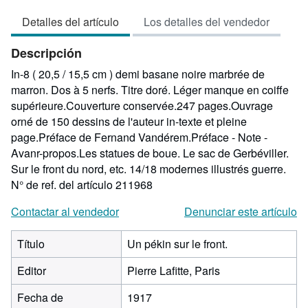
vendedor:
Detalles del artículo
Los detalles del vendedor
5
de
Descripción
5
estrellas
In-8 ( 20,5 / 15,5 cm ) demi basane noire marbrée de
marron. Dos à 5 nerfs. Titre doré. Léger manque en coiffe
supérieure.Couverture conservée.247 pages.Ouvrage
orné de 150 dessins de l'auteur in-texte et pleine
page.Préface de Fernand Vandérem.Préface - Note -
Avanr-propos.Les statues de boue. Le sac de Gerbéviller.
Sur le front du nord, etc. 14/18 modernes illustrés guerre.
N° de ref. del artículo 211968
Contactar al vendedor
Denunciar este artículo
Título
Un pékin sur le front.
Editor
Pierre Lafitte, Paris
Fecha de
1917