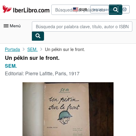
Pasar al contenido principal
IberLibro.com
EUR
Iniciar sesión
Preferencias
de
compra
Menú
del
sitio.
Mi cuenta
Portada
SEM.
Un pékin sur le front.
Un pékin sur le front.
Consultar mis pedidos
SEM.
Búsqueda avanzada
Editorial:
Pierre Lafitte, Paris, 1917
Colecciones
Libros antiguos
Arte y coleccionismo
Vendedores
Comenzar a vender
Ayuda