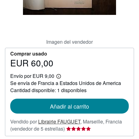
CERRAR
Imagen del vendedor
Comprar usado
EUR 60,00
Precio
EUR
Envío por EUR 9,00
60,00
Más
Se envía de Francia a Estados Unidos de America
información
sobre
Cantidad disponible: 1 disponibles
las
tarifas
de
Añadir al carrito
envío
Vendido por
Librairie FAUGUET
,
Marseille, Francia
Calificación
(vendedor de 5 estrellas)
del