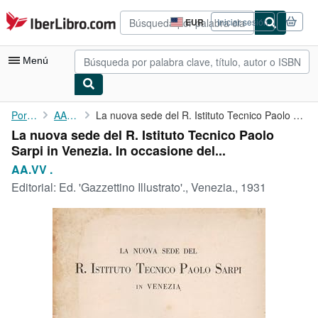
Pasar al contenido principal
IberLibro.com
EUR
Iniciar sesión
Preferencias
de
compra
Menú
del
sitio.
Mi cuenta
Portada
AA.VV .
La nuova sede del R. Istituto Tecnico Paolo Sarpi in Venezia. In...
La nuova sede del R. Istituto Tecnico Paolo
Consultar mis pedidos
Sarpi in Venezia. In occasione del...
Búsqueda avanzada
AA.VV .
Editorial:
Ed. 'Gazzettino Illustrato'., Venezia., 1931
Colecciones
Libros antiguos
Arte y coleccionismo
Vendedores
Comenzar a vender
Ayuda