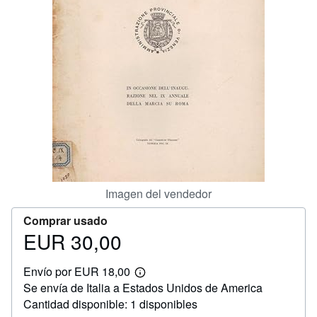
CERRAR
Imagen del vendedor
Comprar usado
EUR 30,00
Precio
EUR
Envío por EUR 18,00
30,00
Más
Se envía de Italia a Estados Unidos de America
información
sobre
Cantidad disponible: 1 disponibles
las