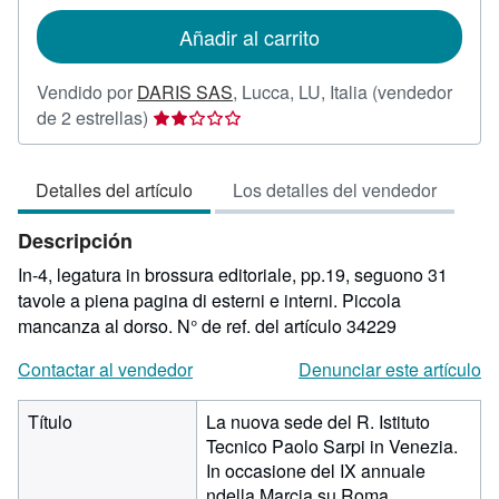
tarifas
de
Añadir al carrito
envío
Vendido por
DARIS SAS
,
Lucca, LU, Italia
(vendedor
Calificación
de 2 estrellas)
del
vendedor:
Detalles del artículo
Los detalles del vendedor
2
de
Descripción
5
estrellas
In-4, legatura in brossura editoriale, pp.19, seguono 31
tavole a piena pagina di esterni e interni. Piccola
mancanza al dorso.
N° de ref. del artículo 34229
Contactar al vendedor
Denunciar este artículo
Título
La nuova sede del R. Istituto
Tecnico Paolo Sarpi in Venezia.
In occasione del IX annuale
ndella Marcia su Roma.