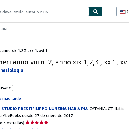
E
P
d
c
ionismo
Vendedores
Comenzar a vender
d
s
 anno xix 1,2,3 , xx 1, xvi 1
eri anno viii n. 2, anno xix 1,2,3 , xx 1, xvi
inesiologia
 USADO
a más tarde
r
STUDIO PRESTIFILIPPO NUNZINA MARIA PIA
,
CATANIA, CT, Italia
e AbeBooks desde 27 de enero de 2017
Calificación
e 5 estrellas)
del