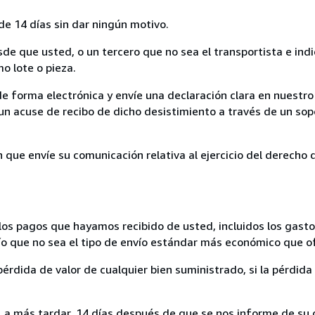
de 14 días sin dar ningún motivo.
sde que usted, o un tercero que no sea el transportista e ind
mo lote o pieza.
de forma electrónica y envíe una declaración clara en nuestro
un acuse de recibo de dicho desistimiento a través de un sop
n que envíe su comunicación relativa al ejercicio del derecho
los pagos que hayamos recibido de usted, incluidos los gasto
nvío que no sea el tipo de envío estándar más económico que 
rdida de valor de cualquier bien suministrado, si la pérdida 
a más tardar, 14 días después de que se nos informe de su d