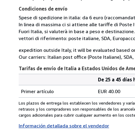
Condiciones de envío
Spese di spedizione in italia: da 6 euro (raccomandata
In linea di massima ci si attiene alle tariffe di Poste I
Fuori Italia, si valuterà in base a peso e destinazione.
vettori di riferimento: poste italiane, SDA, Europac
expedition outside Italy, it will be evaluated based 
Our carriers: Italian post office (Poste Italiane), SD
Tarifas de envío de Italia a Estados Unidos de Am
De 25 a 45 días 
Cantidad
Tarifas
del
Primer artículo
EUR 40.00
pedido
de
envío
Los plazos de entrega los establecen los vendedores y varían
de
retrasos y los compradores son responsables de los arancel
Italia
cargos adicionales para cubrir cualquier aumento en los coste
a
Información detallada sobre el vendedor
Estados
Unidos