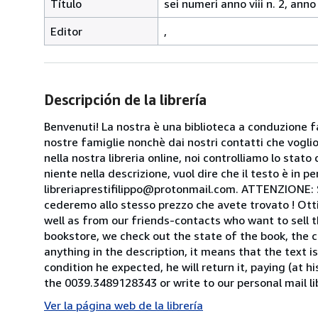
Título
sei numeri anno viii n. 2, anno x
Editor
,
Descripción de la librería
Benvenuti! La nostra è una biblioteca a conduzione fa
nostre famiglie nonchè dai nostri contatti che voglion
nella nostra libreria online, noi controlliamo lo stato 
niente nella descrizione, vuol dire che il testo è in 
libreriaprestifilippo@protonmail.com. ATTENZIONE: Se t
cederemo allo stesso prezzo che avete trovato ! Otti
well as from our friends-contacts who want to sell t
bookstore, we check out the state of the book, the co
anything in the description, it means that the text is
condition he expected, he will return it, paying (at h
the 0039.3489128343 or write to our personal mail l
Ver la página web de la librería