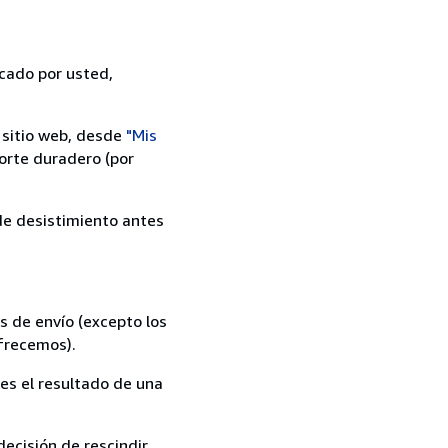
icado por usted,
 sitio web, desde
"Mis
orte duradero (por
 de desistimiento antes
s de envío (excepto los
ofrecemos).
es el resultado de una
ecisión de rescindir