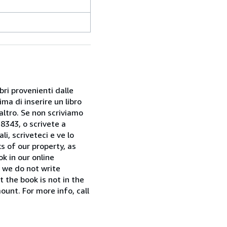
bri provenienti dalle
ma di inserire un libro
 altro. Se non scriviamo
28343, o scrivete a
i, scriveteci e ve lo
s of our property, as
k in our online
f we do not write
t the book is not in the
ount. For more info, call