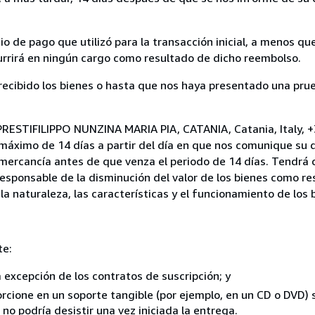
 de pago que utilizó para la transacción inicial, a menos q
currirá en ningún cargo como resultado de dicho reembolso.
cibido los bienes o hasta que nos haya presentado una prue
PRESTIFILIPPO NUNZINA MARIA PIA, CATANIA, Catania, Italy, +
 máximo de 14 días a partir del día en que nos comunique su 
a mercancía antes de que venza el periodo de 14 días. Tendrá
responsable de la disminución del valor de los bienes como r
la naturaleza, las características y el funcionamiento de los 
te:
a excepción de los contratos de suscripción; y
rcione en un soporte tangible (por ejemplo, en un CD o DVD) si
o podría desistir una vez iniciada la entrega.