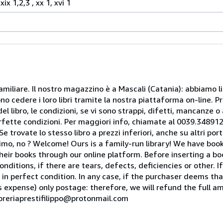
ix 1,2,3 , xx 1, xvi 1
miliare. Il nostro magazzino è a Mascali (Catania): abbiamo li
o cedere i loro libri tramite la nostra piattaforma on-line. Pri
del libro, le condizioni, se vi sono strappi, difetti, mancanze o
perfette condizioni. Per maggiori info, chiamate al 0039.34891
rovate lo stesso libro a prezzi inferiori, anche su altri portal
mo, no ? Welcome! Ours is a family-run library! We have book
heir books through our online platform. Before inserting a boo
nditions, if there are tears, defects, deficiencies or other. I
 in perfect condition. In any case, if the purchaser deems tha
is expense) only postage: therefore, we will refund the full am
ibreriaprestifilippo@protonmail.com