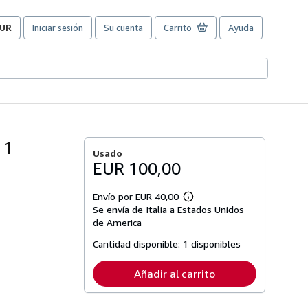
UR
Iniciar sesión
Su cuenta
Carrito
Ayuda
referencias
e
ompra
el
itio.
 1
Usado
EUR 100,00
Envío por EUR 40,00
Más
Se envía de Italia a Estados Unidos
información
sobre
de America
las
tarifas
Cantidad disponible:
1 disponibles
de
envío
Añadir al carrito