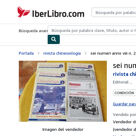
Pasar al contenido principal
IberLibro.com
Búsqueda avanzada
Colecciones
Libros antiguos
Arte y colecc
Portada
rivista chinesiologia
sei numeri anno viii n. 2,
sei num
rivista ch
Editorial:
,
CONDICIÓN:
Guardar par
Vendido po
Vendedor d
Imagen del vendedor
(vendedor d