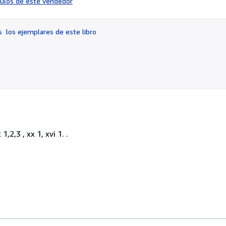
ículos de este vendedor
vendedor:
5
de
os
los ejemplares de este libro
5
estrellas
,2,3 , xx 1, xvi 1. .