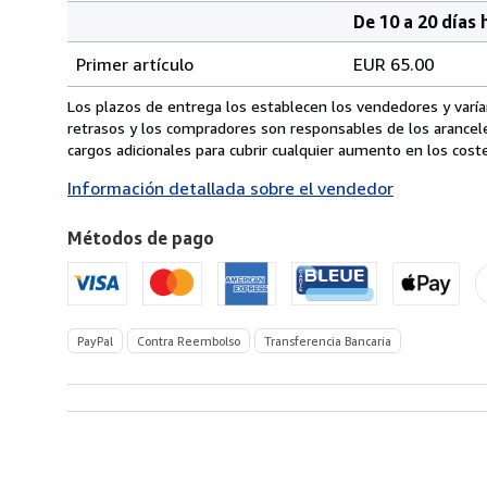
De 10 a 20 días 
Cantidad
Tarifas
del
Primer artículo
EUR 65.00
pedido
de
envío
Los plazos de entrega los establecen los vendedores y varían
de
retrasos y los compradores son responsables de los arancel
Italia
cargos adicionales para cubrir cualquier aumento en los coste
a
Información detallada sobre el vendedor
Estados
Unidos
Métodos de pago
de
America
PayPal
Contra Reembolso
Transferencia Bancaria