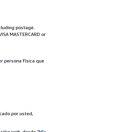
cluding postage.
ia VISA MASTERCARD or
er persona física que
icado por usted,
 sitio web, desde
"Mis