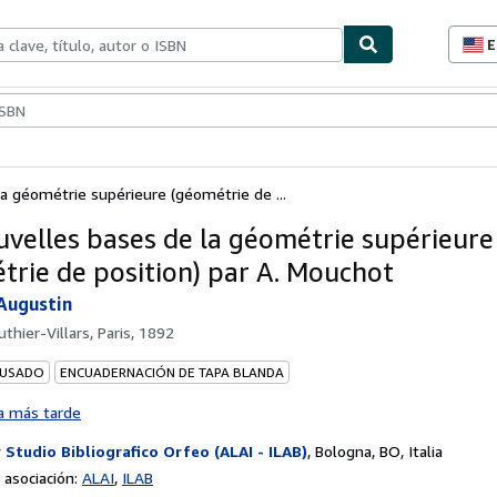
E
P
d
c
ionismo
Vendedores
Comenzar a vender
d
s
a géométrie supérieure (géométrie de ...
uvelles bases de la géométrie supérieure
trie de position) par A. Mouchot
Augustin
uthier-Villars, Paris, 1892
 USADO
ENCUADERNACIÓN DE TAPA BLANDA
a más tarde
r
Studio Bibliografico Orfeo (ALAI - ILAB)
,
Bologna, BO, Italia
asociación:
ALAI
ILAB