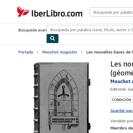
Pasar al contenido principal
IberLibro.com
Búsqueda avanzada
Colecciones
Libros antiguos
Arte y colecc
Portada
Mouchot Augustin
Les nouvelles bases de l
Les no
(géomé
Mouchot 
Editorial:
Ga
CONDICIÓN:
Guardar par
Vendido po
Miembro de 