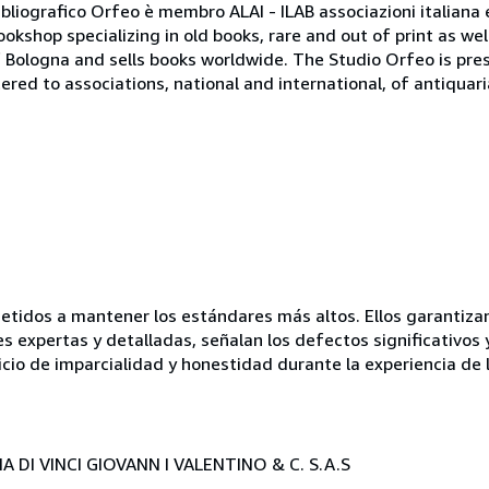
ibliografico Orfeo è membro ALAI - ILAB associazioni italiana 
bookshop specializing in old books, rare and out of print as w
r of Bologna and sells books worldwide. The Studio Orfeo is pre
tered to associations, national and international, of antiquar
idos a mantener los estándares más altos. Ellos garantizan 
es expertas y detalladas, señalan los defectos significativos 
icio de imparcialidad y honestidad durante la experiencia de 
 DI VINCI GIOVANN I VALENTINO & C. S.A.S