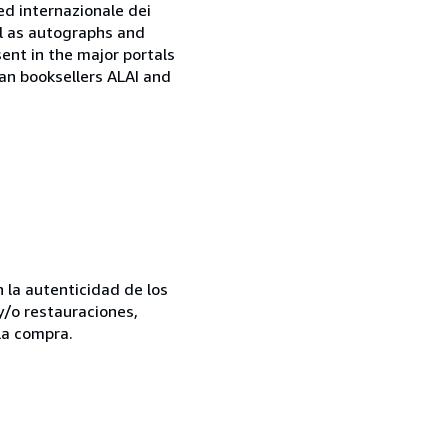
ed internazionale dei
ell as autographs and
sent in the major portals
ian booksellers ALAI and
la autenticidad de los
y/o restauraciones,
la compra.