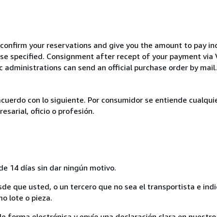
 confirm your reservations and give you the amount to pay in
wise specified. Consignment after recept of your payment v
c administrations can send an official purchase order by mail.
acuerdo con lo siguiente. Por consumidor se entiende cualqui
esarial, oficio o profesión.
de 14 días sin dar ningún motivo.
sde que usted, o un tercero que no sea el transportista e ind
mo lote o pieza.
de forma electrónica y envíe una declaración clara en nuestro