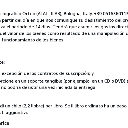
bliografico Orfeo (ALAI - ILAB), Bologna, Italy, +39 05163601
a partir del día en que nos comunique su desistimiento del pr
za el periodo de 14 días. Tendrá que asumir los gastos direc
del valor de los bienes como resultado de una manipulación d
el funcionamiento de los bienes.
te:
a excepción de los contratos de suscripción; y
rcione en un soporte tangible (por ejemplo, en un CD o DVD) si
o podría desistir una vez iniciada la entrega.
i un chilo (2,2 libbre) per libro. Se il libro ordinato ha un pe
i aggiuntivi.
erica