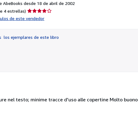
e AbeBooks desde 18 de abril de 2002
Calificación
e 4 estrellas)
del
ículos de este vendedor
vendedor:
4
de
os
los ejemplares de este libro
5
estrellas
gure nel testo; minime tracce d'uso alle copertine Molto buono