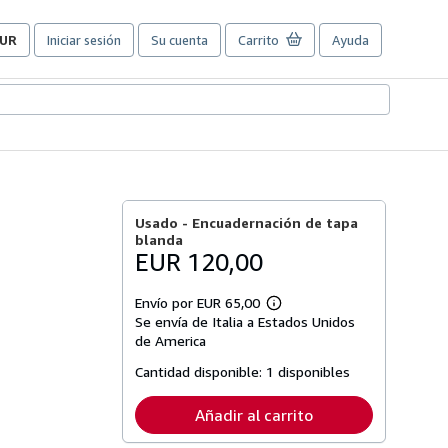
UR
Iniciar sesión
Su cuenta
Carrito
Ayuda
referencias
e
ompra
el
itio.
Usado -
Encuadernación de tapa
blanda
EUR 120,00
Envío por EUR 65,00
Más
Se envía de Italia a Estados Unidos
información
sobre
de America
las
tarifas
Cantidad disponible:
1 disponibles
de
envío
Añadir al carrito