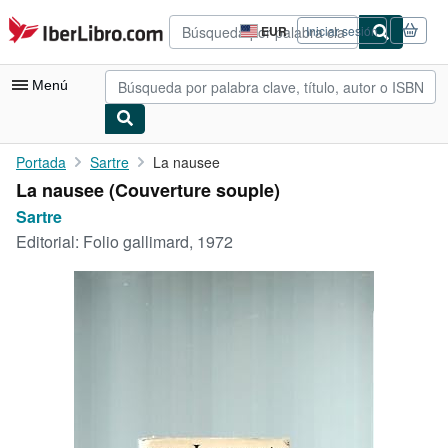
Pasar al contenido principal
IberLibro.com
EUR
Iniciar sesión
Preferencias
de
compra
Menú
del
sitio.
Mi cuenta
Portada
Sartre
La nausee
La nausee (Couverture souple)
Consultar mis pedidos
Sartre
Búsqueda avanzada
Editorial:
Folio gallimard, 1972
Colecciones
Libros antiguos
Arte y coleccionismo
Vendedores
Comenzar a vender
Ayuda