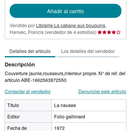
tarifas
de
Añadir al carrito
envío
Vendido por
Librairie La cabane aux bouquins
,
Calificación
Hanvec, Francia
(vendedor de 4 estrellas)
del
vendedor:
Detalles del artículo
Los detalles del vendedor
4
de
Descripción
5
estrellas
Couverture jaunie,rousseurs,interieur propre.
N° de ref. del
artículo ABE-1662563872550
Contactar al vendedor
Denunciar este artículo
Título
La nausee
Editor
Folio gallimard
Fecha de
1972