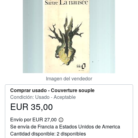
CERRAR
Imagen del vendedor
Comprar usado -
Couverture souple
Condición: Usado - Aceptable
EUR 35,00
Precio
EUR
Envío por EUR 27,00
35,00
Más
Se envía de Francia a Estados Unidos de America
información
sobre
Cantidad disponible: 2 disponibles
las