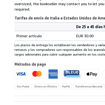
oversized, the bookseller may contact you to let you
required.
Tarifas de envío de Italia a Estados Unidos de Am
De 25 a 45 días 
Cantidad
Tarifas
del
Primer artículo
EUR 30.00
pedido
de
envío
Los plazos de entrega los establecen los vendedores y varían
de
retrasos y los compradores son responsables de los arancel
Italia
cargos adicionales para cubrir cualquier aumento en los coste
a
Métodos de pago
Estados
Unidos
de
America
Giro Postal
Dinero en Efectivo
PayPal
Transferencia Bancaria