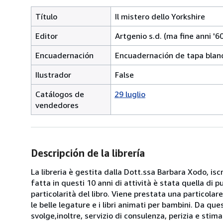
Título
Il mistero dello Yorkshire
Editor
Artgenio s.d. (ma fine anni '60)
Encuadernación
Encuadernación de tapa blan
Ilustrador
False
Catálogos de
29 luglio
vendedores
Descripción de la librería
La libreria è gestita dalla Dott.ssa Barbara Xodo, iscr
fatta in questi 10 anni di attività è stata quella di 
particolarità del libro. Viene prestata una particolar
le belle legature e i libri animati per bambini. Da que
svolge,inoltre, servizio di consulenza, perizia e stima d