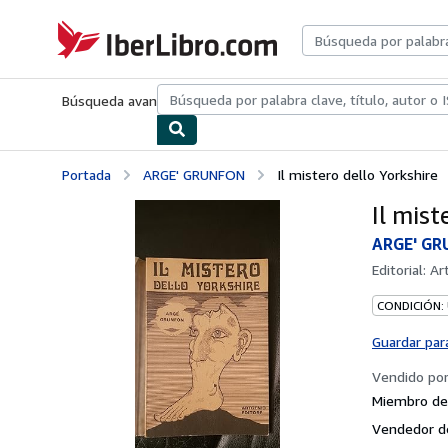
Pasar al contenido principal
IberLibro.com
Búsqueda avanzada
Colecciones
Libros antiguos
Arte y colecc
Portada
ARGE' GRUNFON
Il mistero dello Yorkshire
Il mist
ARGE' G
Editorial:
Art
CONDICIÓN:
Guardar par
Vendido po
Miembro de 
Vendedor d