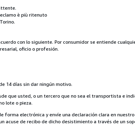
ittente.
reclamo è più ritenuto
Torino.
acuerdo con lo siguiente. Por consumidor se entiende cualqui
esarial, oficio o profesión.
de 14 días sin dar ningún motivo.
sde que usted, o un tercero que no sea el transportista e ind
mo lote o pieza.
de forma electrónica y envíe una declaración clara en nuestro
un acuse de recibo de dicho desistimiento a través de un sop