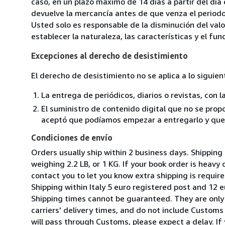
caso, en un plazo máximo de 14 días a partir del día
devuelve la mercancía antes de que venza el periodo
Usted solo es responsable de la disminución del valo
establecer la naturaleza, las características y el fu
Excepciones al derecho de desistimiento
El derecho de desistimiento no se aplica a lo siguien
La entrega de periódicos, diarios o revistas, con l
El suministro de contenido digital que no se propo
aceptó que podíamos empezar a entregarlo y que n
Condiciones de envío
Orders usually ship within 2 business days. Shipping
weighing 2.2 LB, or 1 KG. If your book order is heavy
contact you to let you know extra shipping is require
Shipping within Italy 5 euro registered post and 12 e
Shipping times cannot be guaranteed. They are only
carriers' delivery times, and do not include Customs 
will pass through Customs, please expect a delay. If 