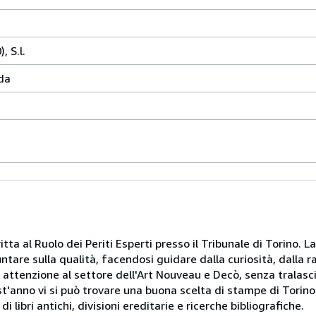
, S.l.
da
itta al Ruolo dei Periti Esperti presso il Tribunale di Torino. L
puntare sulla qualità, facendosi guidare dalla curiosità, dalla 
e attenzione al settore dell'Art Nouveau e Decò, senza tralasci
st'anno vi si può trovare una buona scelta di stampe di Torino e
i libri antichi, divisioni ereditarie e ricerche bibliografiche.