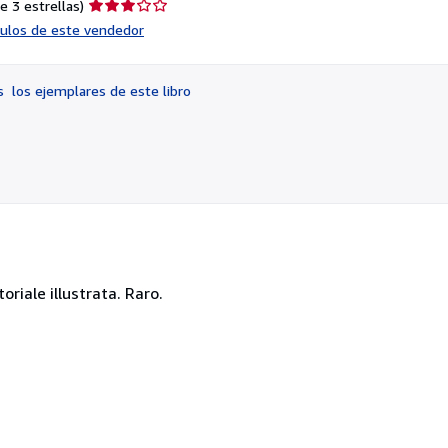
Calificación
e 3 estrellas)
del
ículos de este vendedor
vendedor:
3
de
os
los ejemplares de este libro
5
estrellas
toriale illustrata. Raro.