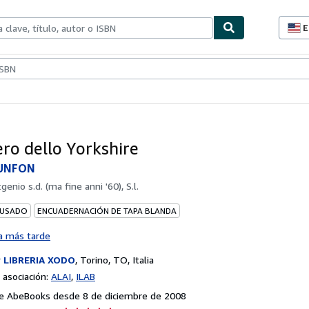
E
P
d
c
ionismo
Vendedores
Comenzar a vender
d
s
ero dello Yorkshire
RUNFON
genio s.d. (ma fine anni '60), S.l.
 USADO
ENCUADERNACIÓN DE TAPA BLANDA
a más tarde
r
LIBRERIA XODO
,
Torino, TO, Italia
asociación:
ALAI
ILAB
e AbeBooks desde 8 de diciembre de 2008