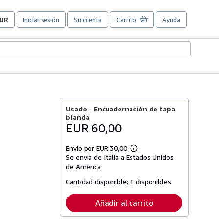
UR
Iniciar sesión
Su cuenta
Carrito
Ayuda
referencias
e
ompra
el
itio.
Usado -
Encuadernación de tapa
blanda
EUR 60,00
Envío por EUR 30,00
Más
Se envía de Italia a Estados Unidos
información
sobre
de America
las
tarifas
Cantidad disponible:
1 disponibles
de
envío
Añadir al carrito