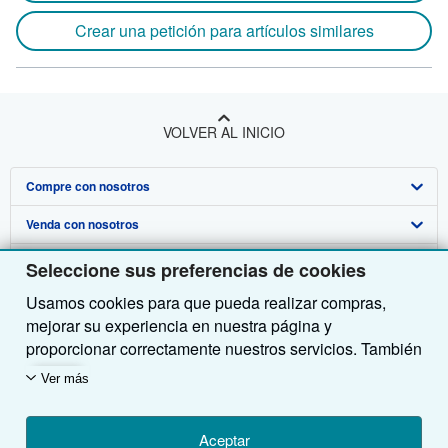
Crear una petición para artículos similares
VOLVER AL INICIO
Compre con nosotros
Venda con nosotros
Búsqueda avanzada
Sobre nosotros
Colecciones
Comenzar a vender
Seleccione sus preferencias de cookies
Usamos cookies para que pueda realizar compras,
Obtener Ayuda
Mi cuenta
Únase a nuestro programa de afiliados
Sobre IberLibro
mejorar su experiencia en nuestra página y
Otras compañías de AbeBooks
Mis pedidos
Recomiende un vendedor
Medios
Preguntas frecuentes y guías
proporcionar correctamente nuestros servicios. También
utilizamos cookies para comprender el modo en que los
Siga a IberLibro
Ver carrito
Empleo
Atención al Cliente
AbeBooks.com
Ver más
clientes utilizan nuestros servicios (por ejemplo,
midiendo las visitas al sitio) y así poder realizar
Política de Privacidad
AbeBooks.co.uk
mejoras. Si está de acuerdo, también utilizaremos
Aceptar