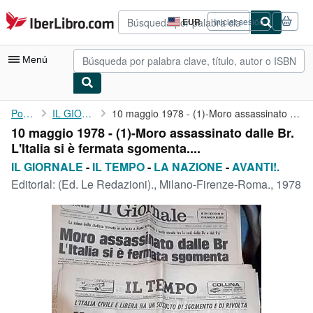
Pasar al contenido principal
IberLibro.com
EUR
Iniciar sesión
Preferencias
de
compra
Menú
del
sitio.
Mi cuenta
Portada
IL GIORNALE
10 maggio 1978 - (1)-Moro assassinato dalle Br. L'Italia si è ...
10 maggio 1978 - (1)-Moro assassinato dalle Br.
Consultar mis pedidos
L'Italia si è fermata sgomenta....
Búsqueda avanzada
IL GIORNALE
-
IL TEMPO
-
LA NAZIONE
-
AVANTI!.
Editorial:
(Ed. Le Redazioni)., Milano-Firenze-Roma., 1978
Colecciones
Libros antiguos
Arte y coleccionismo
Vendedores
Comenzar a vender
Ayuda