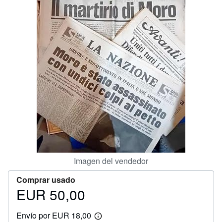
CERRAR
Imagen del vendedor
Comprar usado
EUR 50,00
Precio
EUR
Envío por EUR 18,00
50,00
Más