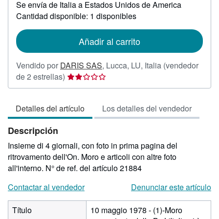
Se envía de Italia a Estados Unidos de America
información
sobre
Cantidad disponible: 1 disponibles
las
tarifas
de
Añadir al carrito
envío
Vendido por
DARIS SAS
,
Lucca, LU, Italia
(vendedor
Calificación
de 2 estrellas)
del
vendedor:
Detalles del artículo
Los detalles del vendedor
2
de
Descripción
5
estrellas
Insieme di 4 giornali, con foto in prima pagina del
ritrovamento dell'On. Moro e articoli con altre foto
all'interno.
N° de ref. del artículo 21884
Contactar al vendedor
Denunciar este artículo
Título
10 maggio 1978 - (1)-Moro