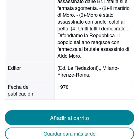
assassinato dalle Br. L'Italia si è
fermata sgomenta. - (2)-Il martirio
di Moro. - (3)-Moro è stato
assassinato con undici colpi al
petto. (4)-Uniti tutti i democratici.
Difendiamo la Repubblica. Il
popolo italiano reagisce con
fermezza al brutale assassinio di
Aldo Moro.
Editor
(Ed. Le Redazioni)., Milano-
Firenze-Roma.
Fecha de
1978
publicación
Añadir al carrito
Guardar para más tarde