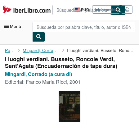
Pasar al contenido principal
IberLibro.com
EUR
Iniciar sesión
Preferencias
de
compra
Menú
del
sitio.
Mi cuenta
Portada
Mingardi, Corrado (a cura di)
I luoghi verdiani. Busseto, Roncole Verdi, Sant'Agata
I luoghi verdiani. Busseto, Roncole Verdi,
Consultar mis pedidos
Sant'Agata (Encuadernación de tapa dura)
Búsqueda avanzada
Mingardi, Corrado (a cura di)
Editorial:
Franco Maria Ricci, 2001
Colecciones
Libros antiguos
Arte y coleccionismo
Vendedores
Comenzar a vender
Ayuda