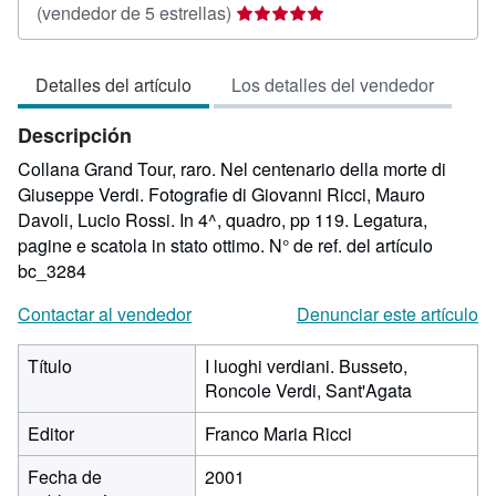
Calificación
(vendedor de 5 estrellas)
del
vendedor:
Detalles del artículo
Los detalles del vendedor
5
de
Descripción
5
estrellas
Collana Grand Tour, raro. Nel centenario della morte di
Giuseppe Verdi. Fotografie di Giovanni Ricci, Mauro
Davoli, Lucio Rossi. In 4^, quadro, pp 119. Legatura,
pagine e scatola in stato ottimo.
N° de ref. del artículo
bc_3284
Contactar al vendedor
Denunciar este artículo
Título
I luoghi verdiani. Busseto,
Roncole Verdi, Sant'Agata
Editor
Franco Maria Ricci
Fecha de
2001