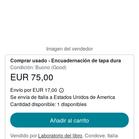
CERRAR
Imagen del vendedor
Comprar usado -
Encuadernación de tapa dura
Condición: Buono (Good)
EUR 75,00
Precio
EUR
Envío por EUR 17,00
75,00
Más
Se envía de Italia a Estados Unidos de America
información
sobre
Cantidad disponible: 1 disponibles
las
tarifas
de
Añadir al carrito
envío
Vendido por
Laboratorio del libro
,
Condove, Italia