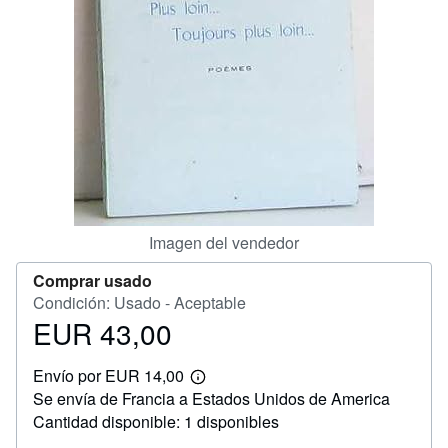
CERRAR
Imagen del vendedor
Comprar usado
Condición: Usado - Aceptable
EUR 43,00
Precio
EUR
Envío por EUR 14,00
43,00
Más
Se envía de Francia a Estados Unidos de America
información
sobre
Cantidad disponible: 1 disponibles
las
tarifas