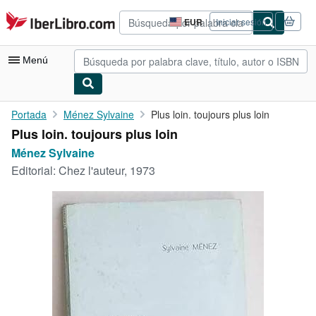
Pasar al contenido principal
IberLibro.com
EUR
Iniciar sesión
Preferencias
de
compra
Menú
del
sitio.
Mi cuenta
Portada
Ménez Sylvaine
Plus loin. toujours plus loin
Plus loin. toujours plus loin
Consultar mis pedidos
Ménez Sylvaine
Búsqueda avanzada
Editorial:
Chez l'auteur, 1973
Colecciones
Libros antiguos
Arte y coleccionismo
Vendedores
Comenzar a vender
Ayuda