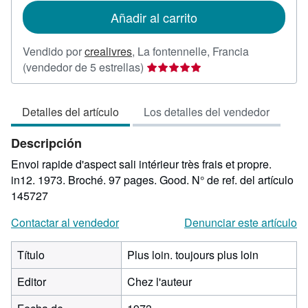
de
Añadir al carrito
envío
Vendido por
crealivres
,
La fontennelle, Francia
Calificación
(vendedor de 5 estrellas)
del
vendedor:
Detalles del artículo
Los detalles del vendedor
5
de
Descripción
5
estrellas
Envoi rapide d'aspect sali intérieur très frais et propre.
in12. 1973. Broché. 97 pages. Good.
N° de ref. del artículo
145727
Contactar al vendedor
Denunciar este artículo
Título
Plus loin. toujours plus loin
Editor
Chez l'auteur