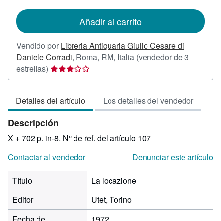
tarifas
de
Añadir al carrito
envío
Vendido por
Libreria Antiquaria Giulio Cesare di
Daniele Corradi
,
Roma, RM, Italia
(vendedor de 3
Calificación
estrellas)
del
vendedor:
Detalles del artículo
Los detalles del vendedor
3
de
Descripción
5
estrellas
X + 702 p. in-8.
N° de ref. del artículo 107
Contactar al vendedor
Denunciar este artículo
Título
La locazione
Editor
Utet, Torino
Fecha de
1972