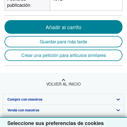
publicación
Añadir al carrito
Guardar para más tarde
Crear una petición para artículos similares
VOLVER AL INICIO
Compre con nosotros
Venda con nosotros
Búsqueda avanzada
Sobre nosotros
Colecciones
Comenzar a vender
Seleccione sus preferencias de cookies