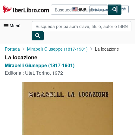
Pasar al contenido principal
IberLibro.com
EUR
Iniciar sesión
Preferencias
de
compra
Menú
del
sitio.
Mi cuenta
Portada
Mirabelli Giuseppe (1817-1901)
La locazione
La locazione
Consultar mis pedidos
Mirabelli Giuseppe (1817-1901)
Búsqueda avanzada
Editorial:
Utet, Torino, 1972
Colecciones
Libros antiguos
Arte y coleccionismo
Vendedores
Comenzar a vender
Ayuda