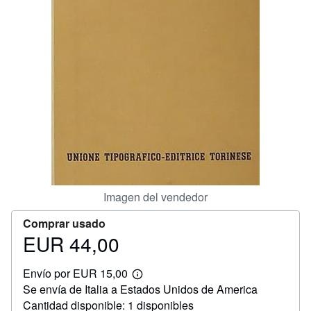
CERRAR
Imagen del vendedor
Comprar usado
EUR 44,00
Precio
EUR
Envío por EUR 15,00
44,00
Más
Se envía de Italia a Estados Unidos de America
información
sobre
Cantidad disponible: 1 disponibles
las