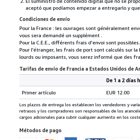
El suministro de contenido digital que no se propo
aceptó que podíamos empezar a entregarlo y que n
Condiciones de envío
Pour la France : les ouvrages sont généralement envoy
vous sera demandé un supplément .
Pour la C.E.E., différents frais d'envoi sont possibles.
Pour l'étranger, les frais de port sont calculés sur l
lourds ou imposants, vous serez informé que des fra
Tarifas de envío de Francia a Estados Unidos de A
De 1 a 2 días 
Cantidad
Tarifas
del
Primer artículo
EUR 12.00
pedido
de
envío
Los plazos de entrega los establecen los vendedores y varían
de
retrasos y los compradores son responsables de los arancel
Francia
cargos adicionales para cubrir cualquier aumento en los coste
a
Métodos de pago
Estados
Unidos