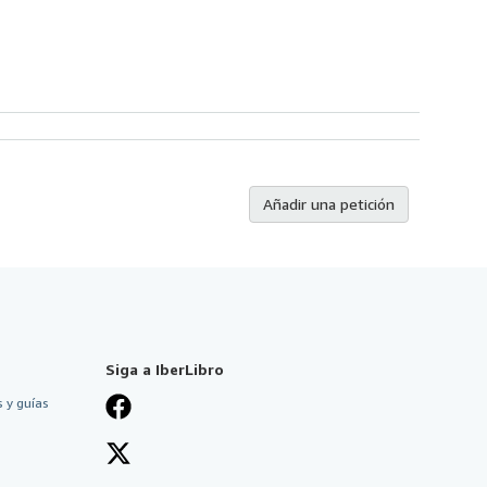
Añadir una petición
Siga a IberLibro
 y guías