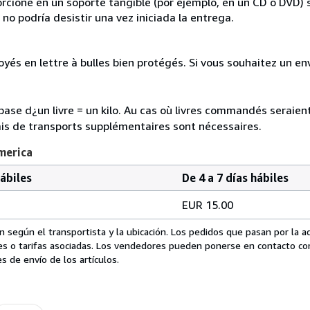
rcione en un soporte tangible (por ejemplo, en un CD o DVD) si
o podría desistir una vez iniciada la entrega.
és en lettre à bulles bien protégés. Si vous souhaitez un envoi
a base d¿un livre = un kilo. Au cas où livres commandés seraie
is de transports supplémentaires sont nécessaires.
merica
hábiles
De 4 a 7 días hábiles
EUR 15.00
 según el transportista y la ubicación. Los pedidos que pasan por la 
es o tarifas asociadas. Los vendedores pueden ponerse en contacto co
s de envío de los artículos.