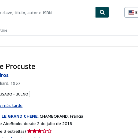
E
P
d
c
ionismo
Vendedores
Comenzar a vender
d
s
de Procuste
dros
liard, 1957
 USADO - BUENO
a más tarde
r
LE GRAND CHENE
,
CHAMBORAND, Francia
 AbeBooks desde 2 de julio de 2018
Calificación
e 3 estrellas)
del