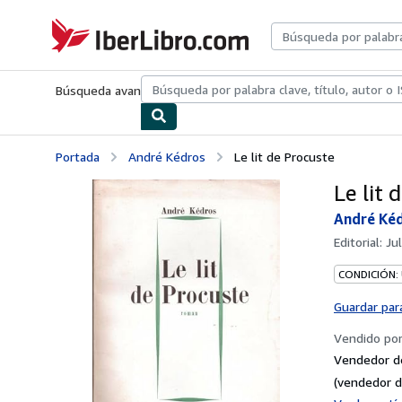
Pasar al contenido principal
IberLibro.com
Búsqueda avanzada
Colecciones
Libros antiguos
Arte y colecc
Portada
André Kédros
Le lit de Procuste
Le lit 
André Ké
Editorial:
Jul
CONDICIÓN:
Guardar par
Vendido po
Vendedor de
(vendedor d