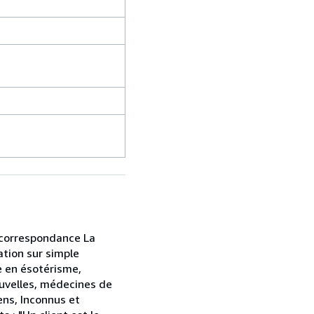
r correspondance La
ation sur simple
e en ésotérisme,
ouvelles, médecines de
ens, Inconnus et