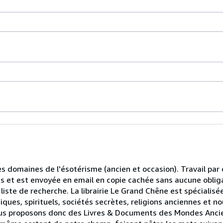
les domaines de l'ésotérisme (ancien et occasion). Travail pa
ts et est envoyée en email en copie cachée sans aucune oblig
liste de recherche. La librairie Le Grand Chêne est spécialisé
ques, spirituels, sociétés secrètes, religions anciennes et n
.Nous proposons donc des Livres & Documents des Mondes Anci