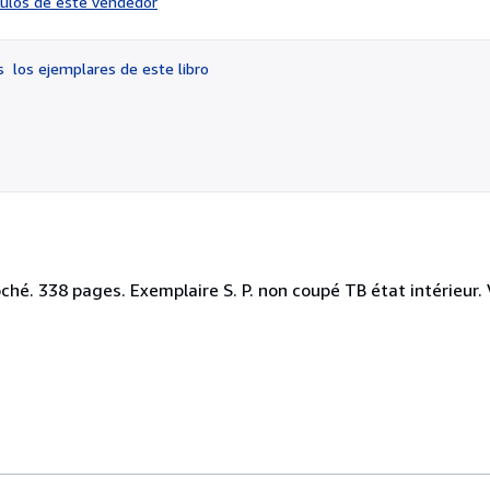
ículos de este vendedor
vendedor:
3
de
os
los ejemplares de este libro
5
estrellas
oché. 338 pages. Exemplaire S. P. non coupé TB état intérieur.