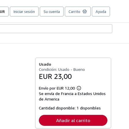
UR
Iniciar sesión
Su cuenta
Carrito
Ayuda
referencias
e
ompra
el
itio.
Usado
Condición: Usado - Bueno
EUR 23,00
Envío por EUR 12,00
Más
Se envía de Francia a Estados Unidos
información
sobre
de America
las
tarifas
Cantidad disponible:
1 disponibles
de
envío
Añadir al carrito