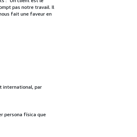
 : "Un client est le
mpt pas notre travail. Il
l nous fait une faveur en
 international, par
er persona física que