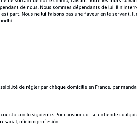
même sortant de notre champ, faisant nôtre les mots suivants
 dépendant de nous. Nous sommes dépendants de lui. Il n'interro
 en est part. Nous ne lui faisons pas une faveur en le servant. I
Gandhi
ssibilité de régler par chèque domicilié en France, par mandat
acuerdo con lo siguiente. Por consumidor se entiende cualqui
esarial, oficio o profesión.