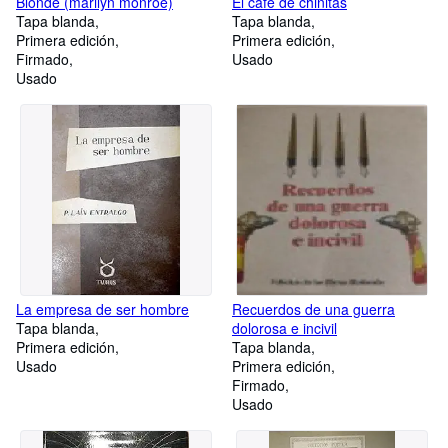
Blonde (marilyn monroe)
El café de chinitas
Tapa blanda
Tapa blanda
Primera edición
Primera edición
Firmado
Usado
Usado
La empresa de ser hombre
Recuerdos de una guerra
Tapa blanda
dolorosa e incivil
Primera edición
Tapa blanda
Usado
Primera edición
Firmado
Usado