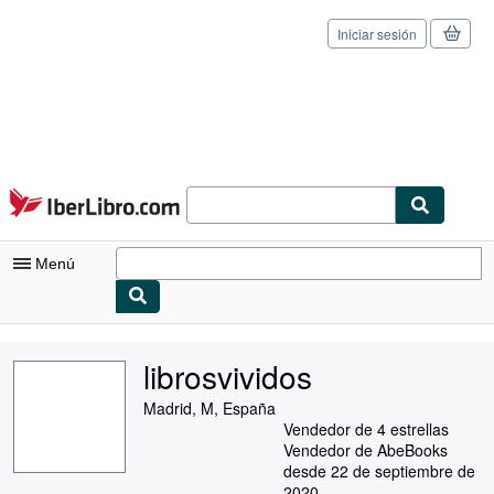
Iniciar sesión
Pasar al contenido principal
IberLibro.com
Menú
Mi cuenta
librosvividos
Consultar mis pedidos
Madrid, M, España
Cerrar sesión
Vendedor de 4 estrellas
Vendedor de AbeBooks
Búsqueda avanzada
desde 22 de septiembre de
2020