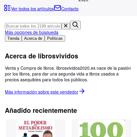
Colecciones
Ver todos los artículos
Contacto
Libros antiguos
Arte y coleccionismo
Más opciones de búsqueda
Vendedores
Tienda
Acerca de
Políticas
Comenzar a vender
Acerca de librosvividos
Ayuda
CERRAR
Venta y Compra de libros. librosvividos2020.es nace de la pasión
por los libros, para dar una segunda vida a libros usados a
precios asequibles para todos los públicos.
Más información sobre este
vendedor
Añadido recientemente