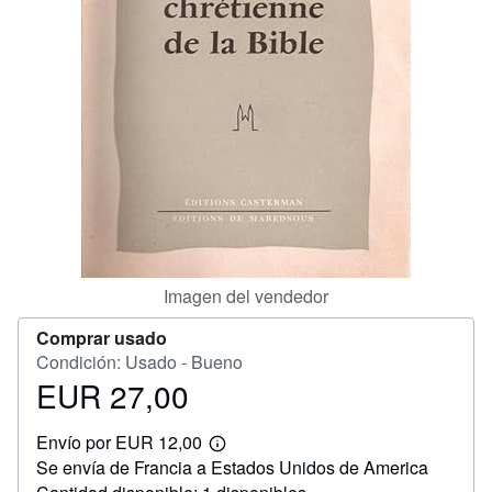
CERRAR
Imagen del vendedor
Comprar usado
Condición: Usado - Bueno
EUR 27,00
Precio
EUR
Envío por EUR 12,00
27,00
Más
Se envía de Francia a Estados Unidos de America
información
sobre