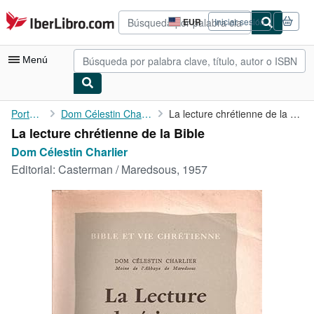
Pasar al contenido principal
IberLibro.com
EUR
Iniciar sesión
Preferencias
de
compra
Menú
del
sitio.
Mi cuenta
Portada
Dom Célestin Charlier
La lecture chrétienne de la Bible
La lecture chrétienne de la Bible
Consultar mis pedidos
Dom Célestin Charlier
Búsqueda avanzada
Editorial:
Casterman / Maredsous, 1957
Colecciones
Libros antiguos
Arte y coleccionismo
Vendedores
Comenzar a vender
Ayuda