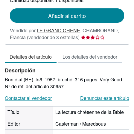
Cantidad disponible: 1 disponibles
las
tarifas
de
Añadir al carrito
envío
Vendido por
LE GRAND CHENE
,
CHAMBORAND,
Calificación
Francia
(vendedor de 3 estrellas)
del
vendedor:
Detalles del artículo
Los detalles del vendedor
3
de
Descripción
5
estrellas
Bon état (BE). in8. 1957. broché. 316 pages. Very Good.
N° de ref. del artículo 30957
Contactar al vendedor
Denunciar este artículo
Título
La lecture chrétienne de la Bible
Editor
Casterman / Maredsous