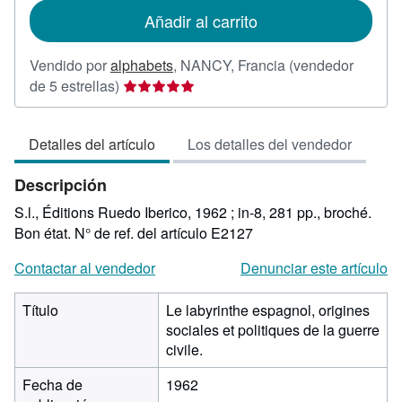
de
Añadir al carrito
envío
Vendido por
alphabets
,
NANCY, Francia
(vendedor
Calificación
de 5 estrellas)
del
vendedor:
Detalles del artículo
Los detalles del vendedor
5
de
Descripción
5
estrellas
S.l., Éditions Ruedo Iberico, 1962 ; in-8, 281 pp., broché.
Bon état.
N° de ref. del artículo E2127
Contactar al vendedor
Denunciar este artículo
Título
Le labyrinthe espagnol, origines
sociales et politiques de la guerre
civile.
Fecha de
1962