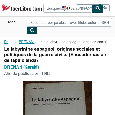
Pasar al contenido principal
IberLibro.com
EUR
Iniciar sesión
Preferencias
de
compra
Menú
del
sitio.
Mi cuenta
Portada
BRENAN (Gerald)
Le labyrinthe espagnol, origines sociales et politiques de la ...
Le labyrinthe espagnol, origines sociales et
Consultar mis pedidos
politiques de la guerre civile. (Encuadernación
Búsqueda avanzada
de tapa blanda)
BRENAN (Gerald)
Colecciones
Año de publicación:
1962
Libros antiguos
Arte y coleccionismo
Vendedores
Comenzar a vender
Ayuda