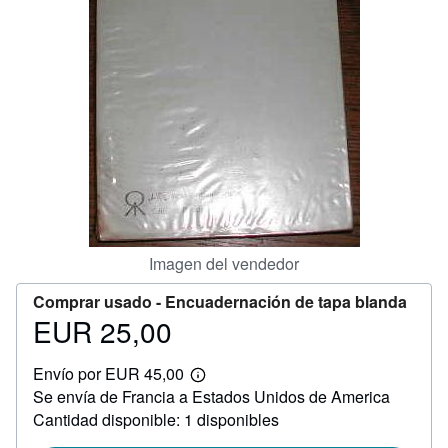
CERRAR
Imagen del vendedor
Comprar usado -
Encuadernación de tapa blanda
EUR 25,00
Precio
EUR
Envío por EUR 45,00
25,00
Más
Se envía de Francia a Estados Unidos de America
información
sobre
Cantidad disponible: 1 disponibles
las
tarifas