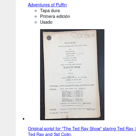
Adventures of Puffin
Tapa dura
Primera edición
Usado
Original script for "The Ted Ray Show" staring Ted Ray
Ted Ray and Sid Colin.