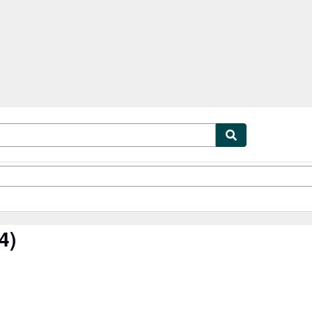
cionismo
Vendedores
Comenzar a vender
4)