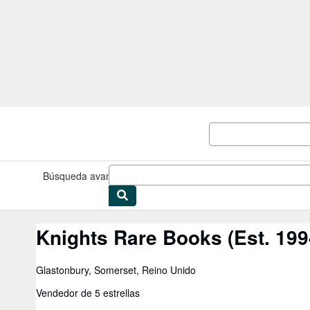
Pasar al contenido principal
IberLibro.com
Búsqueda avanzada
Colecciones
Libros antiguos
Arte y colec
Knights Rare Books (Est. 199
Glastonbury, Somerset, Reino Unido
Vendedor de 5 estrellas