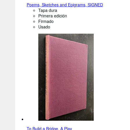
Poems, Sketches and Epigrams, SIGNED
Tapa dura
Primera edición
Firmado
Usado
To Build a Bridge, A Play