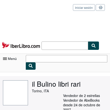
Iniciar sesión
Pasar al contenido principal
IberLibro.com
Menú
Mi cuenta
il Bulino libri rari
Consultar mis pedidos
Torino, ITA
Cerrar sesión
Vendedor de 2 estrellas
Vendedor de AbeBooks
Búsqueda avanzada
desde 24 de octubre de
2007