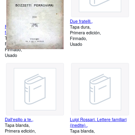
Due fratelli.,
Passa il Vapore. Bozzetti
Tapa dura
ferroviari.,
Primera edición
Tapa blanda
Firmado
Primera edición
Usado
Firmado
Usado
Dall'esilio a te.,
Luigi Rossari. Lettere familiari
Tapa blanda
(inedite).,
Primera edición
Tapa blanda