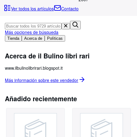
Colecciones
Ver todos los artículos
Contacto
Libros antiguos
Arte y coleccionismo
Más opciones de búsqueda
Vendedores
Tienda
Acerca de
Políticas
Comenzar a vender
Acerca de il Bulino libri rari
Ayuda
CERRAR
www.ilbulinolibrirari.blogspot.it
Más información sobre este
vendedor
Añadido recientemente