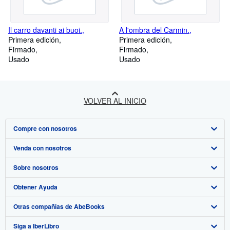
Il carro davanti ai buoi.,
A l'ombra del Carmin.,
Primera edición
Primera edición
Firmado
Firmado
Usado
Usado
VOLVER AL INICIO
Compre con nosotros
Venda con nosotros
Búsqueda avanzada
Sobre nosotros
Colecciones
Comenzar a vender
Obtener Ayuda
Mi cuenta
Únase a nuestro programa de afiliados
Sobre IberLibro
Otras compañías de AbeBooks
Mis pedidos
Recomiende un vendedor
Medios
Preguntas frecuentes y guías
Siga a IberLibro
Ver carrito
Empleo
Atención al Cliente
AbeBooks.com