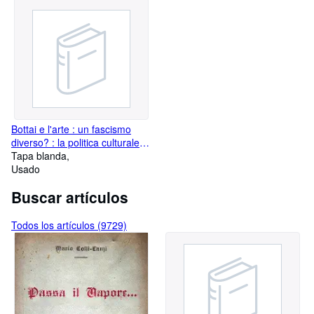
Bottai e l'arte : un fascismo
diverso? : la politica culturale di
Giuseppe Bottai e il Premio
Tapa blanda
Bergamo (1939-1942),
Usado
Buscar artículos
Todos los artículos (9729)