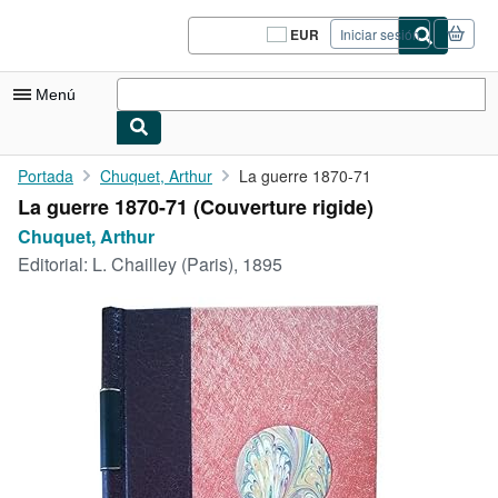
Pasar al contenido principal
IberLibro.com
EUR
Iniciar sesión
Preferencias
de
compra
Menú
del
sitio.
Mi cuenta
Portada
Chuquet, Arthur
La guerre 1870-71
La guerre 1870-71 (Couverture rigide)
Consultar mis pedidos
Chuquet, Arthur
Cerrar sesión
Editorial:
L. Chailley (Paris), 1895
Búsqueda avanzada
Colecciones
Libros antiguos
Arte y coleccionismo
Vendedores
Comenzar a vender