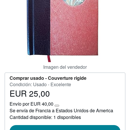
Ayuda
CERRAR
Imagen del vendedor
Comprar usado -
Couverture rigide
Condición: Usado - Excelente
EUR 25,00
Precio
EUR
Envío por EUR 40,00
25,00
Más
Se envía de Francia a Estados Unidos de America
información
Cantidad disponible: 1 disponibles
sobre
las
tarifas
de