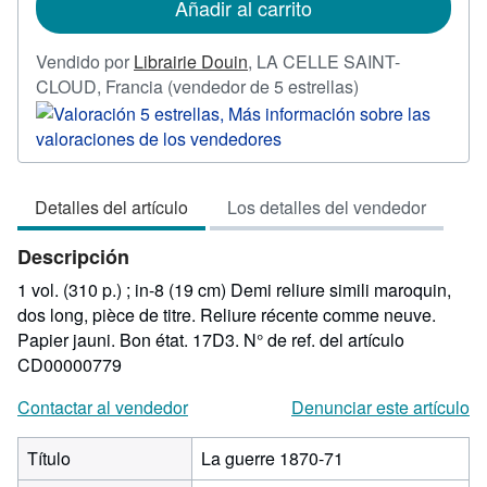
Añadir al carrito
envío
Vendido por
Librairie Douin
,
LA CELLE SAINT-
Calificación
CLOUD, Francia
(vendedor de 5 estrellas)
del
vendedor:
5
de
Detalles del artículo
Los detalles del vendedor
5
estrellas
Descripción
1 vol. (310 p.) ; in-8 (19 cm) Demi reliure simili maroquin,
dos long, pièce de titre. Reliure récente comme neuve.
Papier jauni. Bon état. 17D3.
N° de ref. del artículo
CD00000779
Contactar al vendedor
Denunciar este artículo
Título
La guerre 1870-71