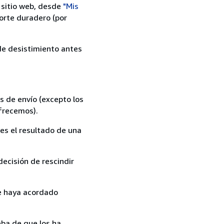
 sitio web, desde
"Mis
orte duradero (por
 de desistimiento antes
s de envío (excepto los
ofrecemos).
es el resultado de una
ecisión de rescindir
ue haya acordado
ba de que los ha