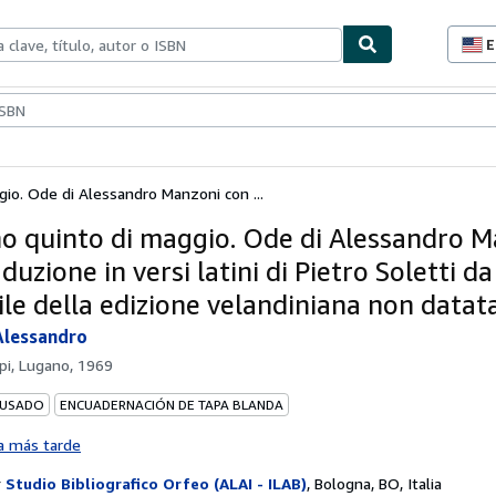
E
P
d
c
ionismo
Vendedores
Comenzar a vender
d
s
gio. Ode di Alessandro Manzoni con ...
rno quinto di maggio. Ode di Alessandro 
duzione in versi latini di Pietro Soletti d
ile della edizione velandiniana non datat
Alessandro
pi, Lugano, 1969
 USADO
ENCUADERNACIÓN DE TAPA BLANDA
a más tarde
r
Studio Bibliografico Orfeo (ALAI - ILAB)
,
Bologna, BO, Italia