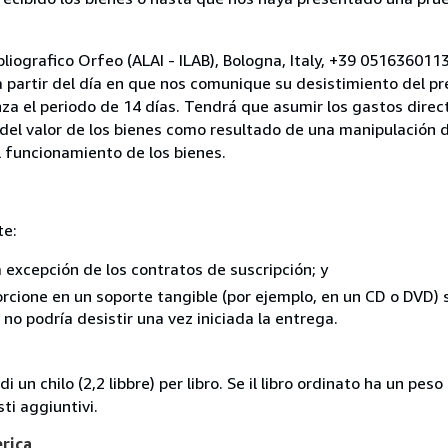
bliografico Orfeo (ALAI - ILAB), Bologna, Italy, +39 05163601
a partir del día en que nos comunique su desistimiento del pr
za el periodo de 14 días. Tendrá que asumir los gastos direc
del valor de los bienes como resultado de una manipulación d
el funcionamiento de los bienes.
te:
a excepción de los contratos de suscripción; y
rcione en un soporte tangible (por ejemplo, en un CD o DVD) si
o podría desistir una vez iniciada la entrega.
i un chilo (2,2 libbre) per libro. Se il libro ordinato ha un pe
i aggiuntivi.
erica