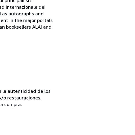
 principali siti
ed internazionale dei
ell as autographs and
sent in the major portals
ian booksellers ALAI and
la autenticidad de los
y/o restauraciones,
la compra.