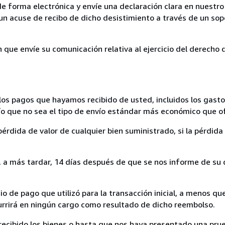
de forma electrónica y envíe una declaración clara en nuestro
un acuse de recibo de dicho desistimiento a través de un sop
n que envíe su comunicación relativa al ejercicio del derecho
los pagos que hayamos recibido de usted, incluidos los gasto
nvío que no sea el tipo de envío estándar más económico que 
rdida de valor de cualquier bien suministrado, si la pérdida 
a más tardar, 14 días después de que se nos informe de su d
 de pago que utilizó para la transacción inicial, a menos q
currirá en ningún cargo como resultado de dicho reembolso.
cibido los bienes o hasta que nos haya presentado una prue