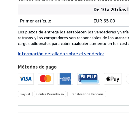
De 10 a 20 días 
Cantidad
Tarifas
del
Primer artículo
EUR 65.00
pedido
de
envío
Los plazos de entrega los establecen los vendedores y varían
de
retrasos y los compradores son responsables de los arancel
Italia
cargos adicionales para cubrir cualquier aumento en los coste
a
Información detallada sobre el vendedor
Estados
Unidos
Métodos de pago
de
America
PayPal
Contra Reembolso
Transferencia Bancaria