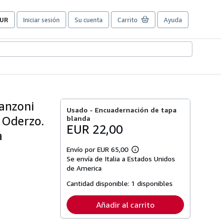
UR
Iniciar sesión
Su cuenta
Carrito
Ayuda
referencias
e
ompra
el
itio.
Manzoni
Usado -
Encuadernación de tapa
a Oderzo.
blanda
EUR 22,00
a
Envío por EUR 65,00
Más
Se envía de Italia a Estados Unidos
información
sobre
de America
las
tarifas
Cantidad disponible:
1 disponibles
de
envío
Añadir al carrito