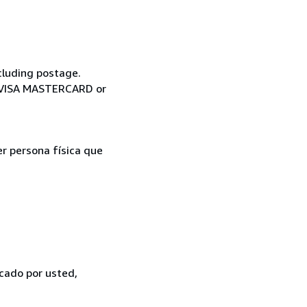
cluding postage.
ia VISA MASTERCARD or
er persona física que
icado por usted,