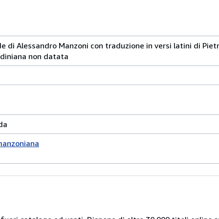
e di Alessandro Manzoni con traduzione in versi latini di Piet
ndiniana non datata
da
anzoniana