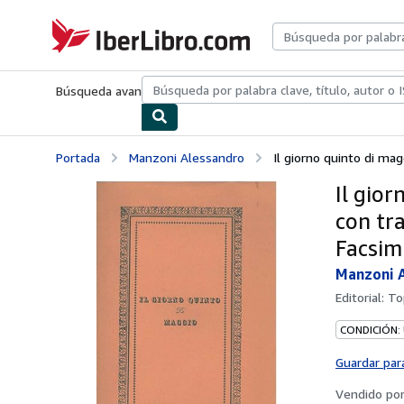
Pasar al contenido principal
IberLibro.com
Búsqueda avanzada
Colecciones
Libros antiguos
Arte y colecc
Portada
Manzoni Alessandro
Il giorno quinto di mag
Il gio
con tra
Facsim
Manzoni 
Editorial:
To
CONDICIÓN:
Guardar par
Vendido po