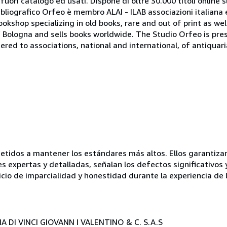
 fuori catalogo ed usati. Dispone di oltre 30.000 titoli online sui
ibliografico Orfeo è membro ALAI - ILAB associazioni italiana 
bookshop specializing in old books, rare and out of print as w
r of Bologna and sells books worldwide. The Studio Orfeo is pre
tered to associations, national and international, of antiquar
idos a mantener los estándares más altos. Ellos garantizan 
es expertas y detalladas, señalan los defectos significativos 
icio de imparcialidad y honestidad durante la experiencia de 
 DI VINCI GIOVANN I VALENTINO & C. S.A.S