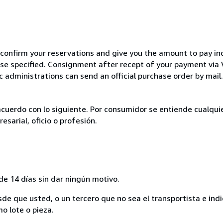
 confirm your reservations and give you the amount to pay in
wise specified. Consignment after recept of your payment v
c administrations can send an official purchase order by mail.
acuerdo con lo siguiente. Por consumidor se entiende cualqui
esarial, oficio o profesión.
de 14 días sin dar ningún motivo.
sde que usted, o un tercero que no sea el transportista e ind
mo lote o pieza.