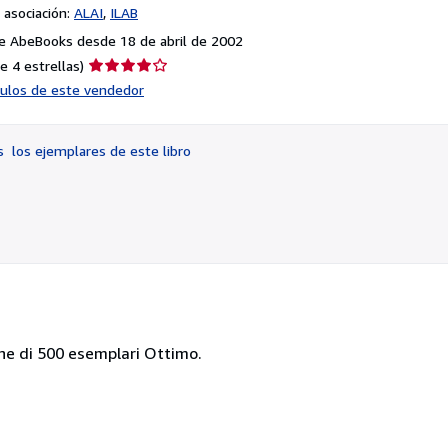
asociación:
ALAI
ILAB
e AbeBooks desde 18 de abril de 2002
Calificación
e 4 estrellas)
del
ículos de este vendedor
vendedor:
4
de
os
los ejemplares de este libro
5
estrellas
zione di 500 esemplari Ottimo.