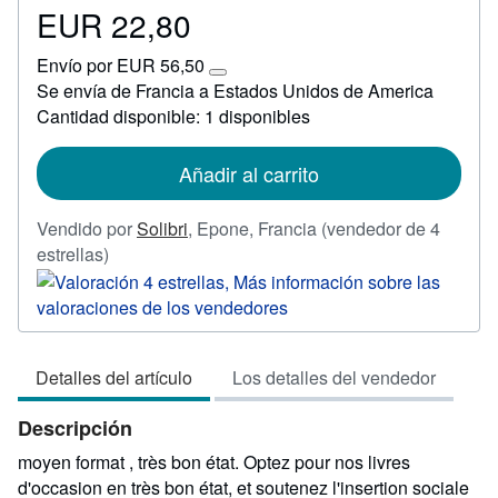
EUR 22,80
Precio
EUR
Envío por EUR 56,50
22,80
Más
Se envía de Francia a Estados Unidos de America
información
Cantidad disponible: 1 disponibles
sobre
las
tarifas
de
Añadir al carrito
envío
Vendido por
Solibri
,
Epone, Francia
(vendedor de 4
Calificación
estrellas)
del
vendedor:
4
de
Detalles del artículo
Los detalles del vendedor
5
estrellas
Descripción
moyen format , très bon état. Optez pour nos livres
d'occasion en très bon état, et soutenez l'insertion sociale