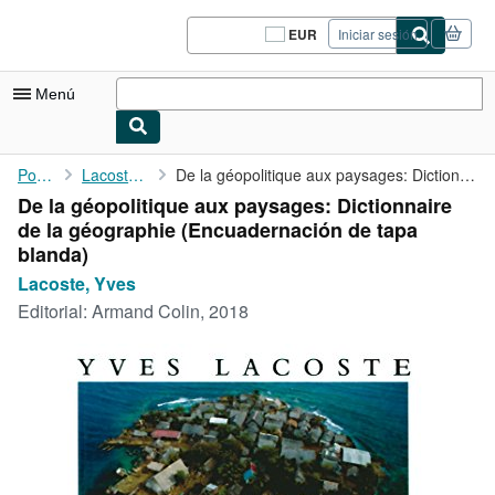
Pasar al contenido principal
IberLibro.com
EUR
Iniciar sesión
Preferencias
de
compra
Menú
del
sitio.
Mi cuenta
Portada
Lacoste, Yves
De la géopolitique aux paysages: Dictionnaire de la géographie
De la géopolitique aux paysages: Dictionnaire
Consultar mis pedidos
de la géographie (Encuadernación de tapa
Cerrar sesión
blanda)
Lacoste, Yves
Búsqueda avanzada
Editorial:
Armand Colin, 2018
Colecciones
Libros antiguos
Arte y coleccionismo
Vendedores
Comenzar a vender