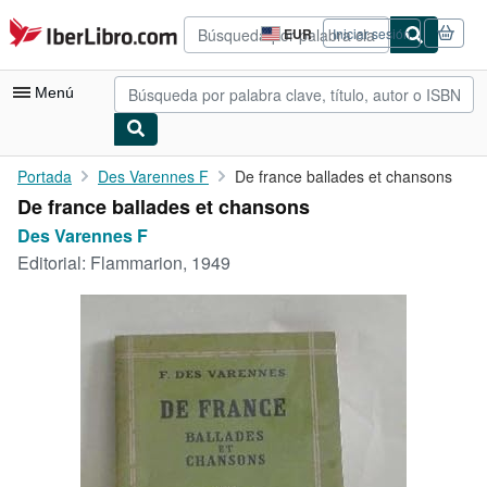
Pasar al contenido principal
IberLibro.com
EUR
Iniciar sesión
Preferencias
de
compra
Menú
del
sitio.
Mi cuenta
Portada
Des Varennes F
De france ballades et chansons
De france ballades et chansons
Consultar mis pedidos
Des Varennes F
Búsqueda avanzada
Editorial:
Flammarion, 1949
Colecciones
Libros antiguos
Arte y coleccionismo
Vendedores
Comenzar a vender
Ayuda