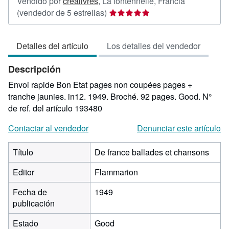
Vendido por
crealivres
,
La fontennelle, Francia
Calificación
(vendedor de 5 estrellas)
del
vendedor:
Detalles del artículo
Los detalles del vendedor
5
de
Descripción
5
estrellas
Envoi rapide Bon Etat pages non coupées pages +
tranche jaunies. in12. 1949. Broché. 92 pages. Good.
N°
de ref. del artículo 193480
Contactar al vendedor
Denunciar este artículo
Título
De france ballades et chansons
Editor
Flammarion
Fecha de
1949
publicación
Estado
Good