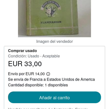
CERRAR
Imagen del vendedor
Comprar usado
Condición: Usado - Aceptable
EUR 33,00
Precio
EUR
Envío por EUR 14,00
33,00
Más
Se envía de Francia a Estados Unidos de America
información
sobre
Cantidad disponible: 1 disponibles
las
tarifas
de
Añadir al carrito
envío