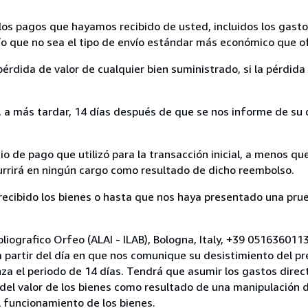
los pagos que hayamos recibido de usted, incluidos los gasto
nvío que no sea el tipo de envío estándar más económico que 
rdida de valor de cualquier bien suministrado, si la pérdida 
a más tardar, 14 días después de que se nos informe de su d
 de pago que utilizó para la transacción inicial, a menos q
currirá en ningún cargo como resultado de dicho reembolso.
cibido los bienes o hasta que nos haya presentado una prue
bliografico Orfeo (ALAI - ILAB), Bologna, Italy, +39 05163601
a partir del día en que nos comunique su desistimiento del pr
za el periodo de 14 días. Tendrá que asumir los gastos direc
del valor de los bienes como resultado de una manipulación d
el funcionamiento de los bienes.