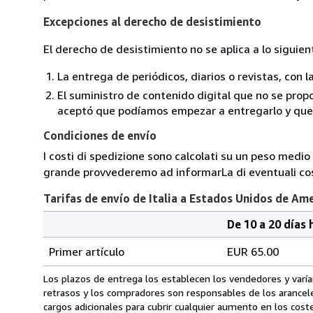
Excepciones al derecho de desistimiento
El derecho de desistimiento no se aplica a lo siguien
La entrega de periódicos, diarios o revistas, con l
El suministro de contenido digital que no se propo
aceptó que podíamos empezar a entregarlo y que n
Condiciones de envío
I costi di spedizione sono calcolati su un peso medio d
grande provvederemo ad informarLa di eventuali cost
Tarifas de envío de Italia a Estados Unidos de Am
De 10 a 20 días 
Cantidad
Tarifas
del
Primer artículo
EUR 65.00
pedido
de
envío
Los plazos de entrega los establecen los vendedores y varían
de
retrasos y los compradores son responsables de los arancel
Italia
cargos adicionales para cubrir cualquier aumento en los coste