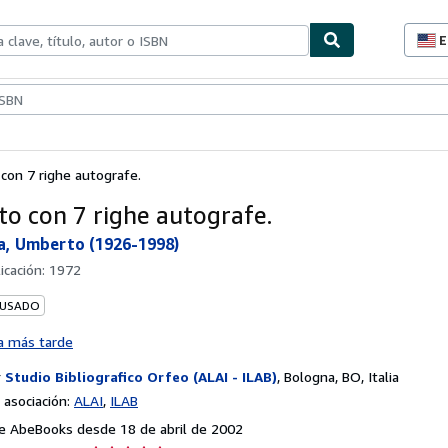
E
P
d
c
ionismo
Vendedores
Comenzar a vender
d
s
 con 7 righe autografe.
tto con 7 righe autografe.
a, Umberto (1926-1998)
icación:
1972
 USADO
a más tarde
r
Studio Bibliografico Orfeo (ALAI - ILAB)
,
Bologna, BO, Italia
asociación:
ALAI
ILAB
e AbeBooks desde 18 de abril de 2002