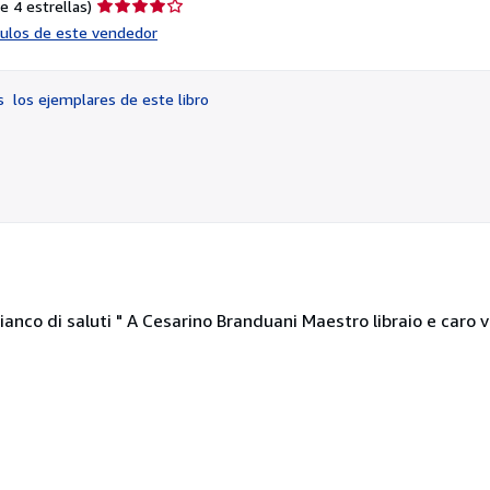
Calificación
e 4 estrellas)
del
ículos de este vendedor
vendedor:
4
de
os
los ejemplares de este libro
5
estrellas
anco di saluti " A Cesarino Branduani Maestro libraio e caro v