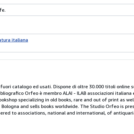
fe.
atura italiana
 fuori catalogo ed usati. Dispone di oltre 30.000 titoli online sui
ibliografico Orfeo è membro ALAI - ILAB associazioni italiana 
bookshop specializing in old books, rare and out of print as w
r of Bologna and sells books worldwide. The Studio Orfeo is pre
tered to associations, national and international, of antiquar