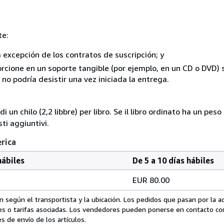
te:
a excepción de los contratos de suscripción; y
rcione en un soporte tangible (por ejemplo, en un CD o DVD) si
o podría desistir una vez iniciada la entrega.
i un chilo (2,2 libbre) per libro. Se il libro ordinato ha un pe
i aggiuntivi.
erica
hábiles
De 5 a 10 días hábiles
EUR 80.00
 según el transportista y la ubicación. Los pedidos que pasan por la 
es o tarifas asociadas. Los vendedores pueden ponerse en contacto co
s de envío de los artículos.