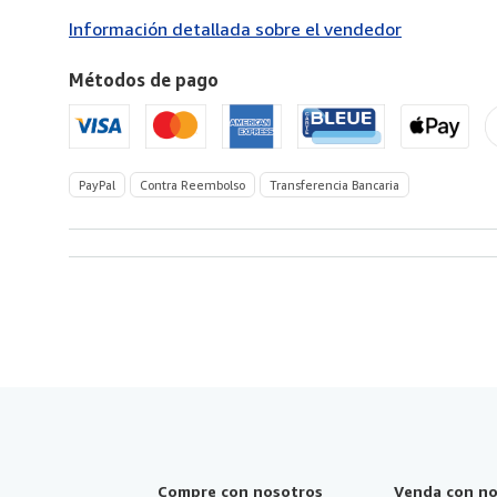
a
Información detallada sobre el vendedor
Estados
Unidos
Métodos de pago
de
America
PayPal
Contra Reembolso
Transferencia Bancaria
Compre con nosotros
Venda con no