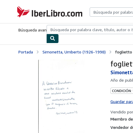
Pasar al contenido principal
IberLibro.com
Búsqueda avanzada
Colecciones
Libros antiguos
Arte y colecc
Portada
Simonetta, Umberto (1926-1998)
foglietto
foglie
Simonett
Año de publ
CONDICIÓN:
Guardar par
Vendido po
Miembro de 
Vendedor d