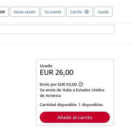
UR
Iniciar sesión
Su cuenta
Carrito
Ayuda
referencias
e
ompra
el
itio.
Usado
EUR 26,00
Envío por EUR 65,00
Más
Se envía de Italia a Estados Unidos
información
sobre
de America
las
tarifas
Cantidad disponible:
1 disponibles
de
envío
Añadir al carrito