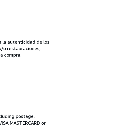
la autenticidad de los
y/o restauraciones,
la compra.
cluding postage.
ia VISA MASTERCARD or