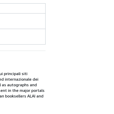
 principali siti
ed internazionale dei
ell as autographs and
sent in the major portals
ian booksellers ALAI and