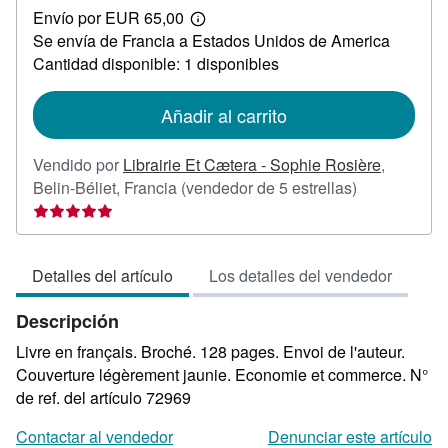
Envío por EUR 65,00
60,00
Más
Se envía de Francia a Estados Unidos de America
información
sobre
Cantidad disponible: 1 disponibles
las
tarifas
de
Añadir al carrito
envío
Vendido por
Librairie Et Cætera - Sophie Rosière
,
Calificación
Belin-Béliet, Francia
(vendedor de 5 estrellas)
del
vendedor:
5
Detalles del artículo
Los detalles del vendedor
de
5
Descripción
estrellas
Livre en français. Broché. 128 pages. Envoi de l'auteur.
Couverture légèrement jaunie. Economie et commerce.
N°
de ref. del artículo 72969
Contactar al vendedor
Denunciar este artículo