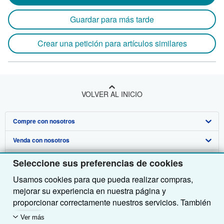
Guardar para más tarde
Crear una petición para artículos similares
VOLVER AL INICIO
Compre con nosotros
Venda con nosotros
Búsqueda avanzada
Sobre nosotros
Colecciones
Comenzar a vender
Seleccione sus preferencias de cookies
Usamos cookies para que pueda realizar compras,
Obtener Ayuda
Mi cuenta
Únase a nuestro programa de afiliados
Sobre IberLibro
mejorar su experiencia en nuestra página y
Otras compañías de AbeBooks
Mis pedidos
Recomiende un vendedor
Medios
Preguntas frecuentes y guías
proporcionar correctamente nuestros servicios. También
utilizamos cookies para comprender el modo en que los
Siga a IberLibro
Ver carrito
Empleo
Atención al Cliente
AbeBooks.com
Ver más