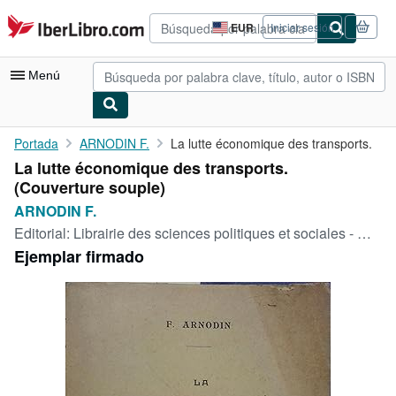
Pasar al contenido principal
IberLibro.com
EUR
Iniciar sesión
Preferencias
de
compra
Menú
del
sitio.
Mi cuenta
Portada
ARNODIN F.
La lutte économique des transports.
La lutte économique des transports.
Consultar mis pedidos
(Couverture souple)
Búsqueda avanzada
ARNODIN F.
Editorial:
Librairie des sciences politiques et sociales - Marcel Rivière, 1909
Colecciones
Ejemplar firmado
Libros antiguos
Arte y coleccionismo
Vendedores
Comenzar a vender
Ayuda