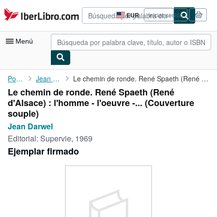
Pasar al contenido principal
IberLibro.com
EUR
Iniciar sesión
Preferencias
de
compra
Menú
del
sitio.
Mi cuenta
Portada
Jean Darwel
Le chemin de ronde. René Spaeth (René d'Alsace) : l'homme - ...
Le chemin de ronde. René Spaeth (René
Consultar mis pedidos
d'Alsace) : l'homme - l'oeuvre -... (Couverture
Búsqueda avanzada
souple)
Jean Darwel
Colecciones
Editorial:
Supervie, 1969
Libros antiguos
Ejemplar firmado
Arte y coleccionismo
Vendedores
Comenzar a vender
Ayuda