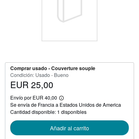
CERRAR
Comprar usado -
Couverture souple
Condición: Usado - Bueno
EUR 25,00
Precio
EUR
Envío por EUR 40,00
25,00
Más
Se envía de Francia a Estados Unidos de America
información
sobre
Cantidad disponible: 1 disponibles
las
tarifas
de
Añadir al carrito
envío