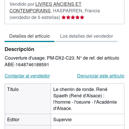
Vendido por
LIVRES ANCIENS ET
CONTEMPORAINS
,
HASPARREN, Francia
Calificación
(vendedor de 5 estrellas)
del
vendedor:
Detalles del artículo
Los detalles del vendedor
5
de
Descripción
5
estrellas
Couverture d'usage. PM-DX2-C23.
N° de ref. del artículo
ABE-1648746188591
Contactar al vendedor
Denunciar este artículo
Título
Le chemin de ronde. René
Spaeth (René d'Alsace) :
l'homme - l'oeuvre - l'Académie
d'Alsace.
Editor
Supervie