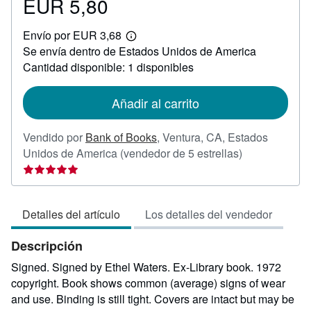
EUR 5,80
Precio
EUR
Envío por EUR 3,68
5,80
Más
Se envía dentro de Estados Unidos de America
información
sobre
Cantidad disponible: 1 disponibles
las
tarifas
de
Añadir al carrito
envío
Vendido por
Bank of Books
,
Ventura, CA, Estados
Calificación
Unidos de America
(vendedor de 5 estrellas)
del
vendedor:
5
Detalles del artículo
Los detalles del vendedor
de
5
Descripción
estrellas
Signed. Signed by Ethel Waters. Ex-Library book. 1972
copyright. Book shows common (average) signs of wear
and use. Binding is still tight. Covers are intact but may be