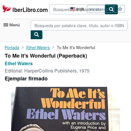
Pasar al contenido principal
IberLibro.com
EUR
Iniciar sesión
Preferencias
de
compra
Menú
del
sitio.
Mi cuenta
Portada
Ethel Waters
To Me It's Wonderful
To Me It's Wonderful (Paperback)
Consultar mis pedidos
Ethel Waters
Búsqueda avanzada
Editorial:
HarperCollins Publishers, 1975
Ejemplar firmado
Colecciones
Libros antiguos
Arte y coleccionismo
Vendedores
Comenzar a vender
Ayuda