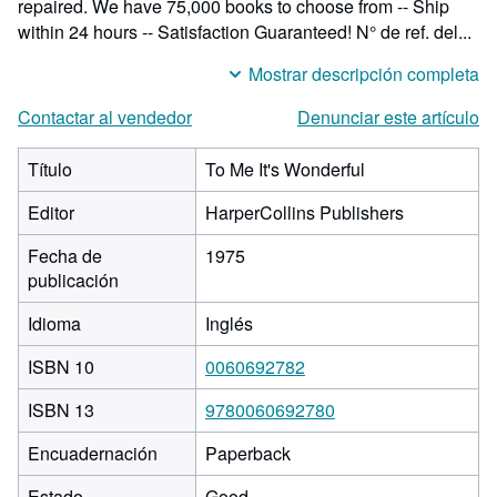
repaired. We have 75,000 books to choose from -- Ship
within 24 hours -- Satisfaction Guaranteed!
N° de ref. del...
Mostrar descripción completa
Contactar al vendedor
Denunciar este artículo
Título
To Me It's Wonderful
Editor
HarperCollins Publishers
Fecha de
1975
publicación
Idioma
Inglés
ISBN 10
0060692782
ISBN 13
9780060692780
Encuadernación
Paperback
Estado
Good