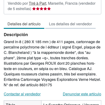
Vendido por
Tiré à Part
,
Marseille, Francia
(vendedor
Calificación
de 5 estrellas)
del
vendedor:
Detalles del artículo
Los detalles del vendedor
5
de
Descripción
5
estrellas
Grand in-8 ( 280 X 185 mm ) de 411 pages, cartonnage de
percaline polychrome de l éditeur ( signé Engel, plaque de
C. Blancheland ) "à la mappemonde dorée", dos "au
phare", 2ème plat type «q», toutes tranches dorées.
Illustrations par Georges ROUX dont 20 planches hors-
texte en couleurs, en sépia ou en bleu. Catalogue AJ.
Quelques rousseurs claires passim, très bel exemplaire.
Enfantina Cartonnage Voyages Explorations Verne Hetzel.
N° de ref. del artículo 863175
Contactar al vendedor
Denunciar este artículo
Título
Le Superbe Orénoque. ( Voyages