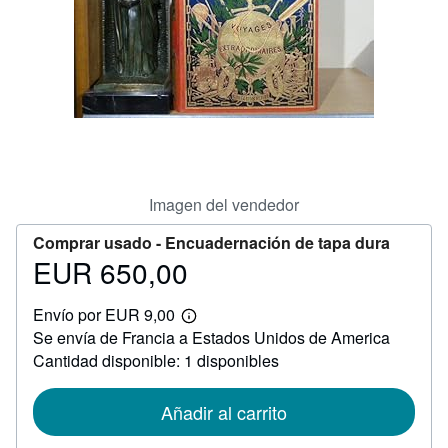
CERRAR
Imagen del vendedor
Comprar usado -
Encuadernación de tapa dura
EUR 650,00
Precio
EUR
Envío por EUR 9,00
650,00
Más
Se envía de Francia a Estados Unidos de America
información
sobre
Cantidad disponible: 1 disponibles
las
tarifas
de
Añadir al carrito
envío