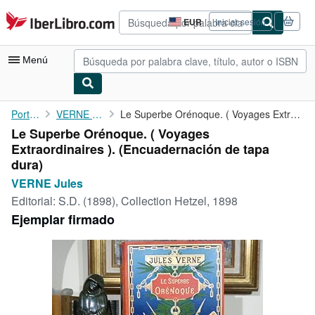
Pasar al contenido principal
IberLibro.com
EUR
Iniciar sesión
Preferencias
de
compra
Menú
del
sitio.
Mi cuenta
Portada
VERNE Jules
Le Superbe Orénoque. ( Voyages Extraordinaires ).
Le Superbe Orénoque. ( Voyages
Consultar mis pedidos
Extraordinaires ). (Encuadernación de tapa
Búsqueda avanzada
dura)
VERNE Jules
Colecciones
Editorial:
S.D. (1898), Collection Hetzel, 1898
Libros antiguos
Ejemplar firmado
Arte y coleccionismo
Vendedores
Comenzar a vender
Ayuda