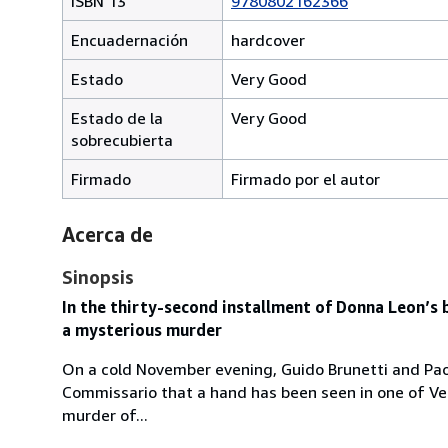
ISBN 13
9780802162366
Encuadernación
hardcover
Estado
Very Good
Estado de la
Very Good
sobrecubierta
Firmado
Firmado por el autor
Acerca de
Sinopsis
In the thirty-second installment of Donna Leon’s b
a mysterious murder
On a cold November evening, Guido Brunetti and Paola
Commissario that a hand has been seen in one of Ven
murder of...