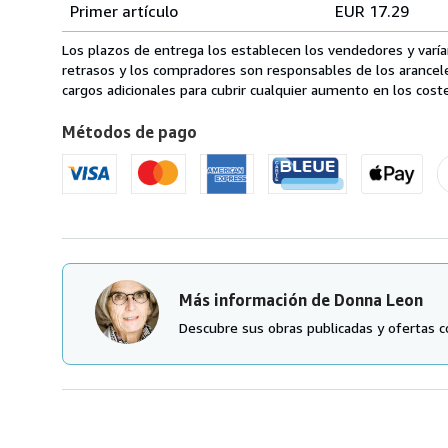
Tarifas
del
Primer artículo
EUR 17.29
pedido
de
envío
Los plazos de entrega los establecen los vendedores y varían
de
retrasos y los compradores son responsables de los arancel
Canada
cargos adicionales para cubrir cualquier aumento en los coste
a
Métodos de pago
Estados
Unidos
de
America
Más información de Donna Leon
Descubre sus obras publicadas y ofertas c