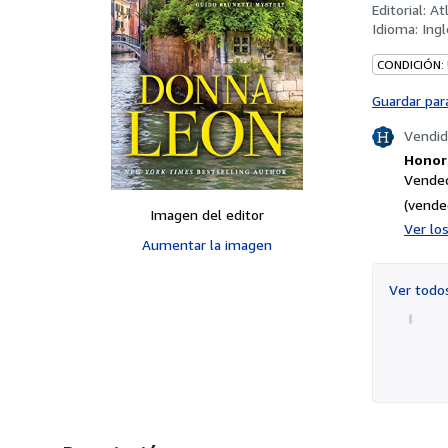
Editorial:
At
Idioma:
Ingl
CONDICIÓN:
Guardar par
Vendid
Honori
Vended
(vende
Imagen del editor
Ver lo
Aumentar la imagen
Ver tod