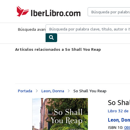
Pasar al contenido principal
IberLibro.com
Búsqueda avanzada
Colecciones
Libros antiguos
Arte y colecc
Artículos relacionados a So Shall You Reap
Portada
Leon, Donna
So Shall You Reap
So Sha
Libro 32 de
Leon, Do
ISBN 10:
08