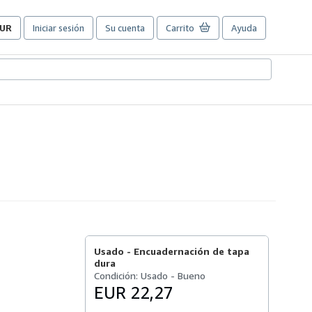
UR
Iniciar sesión
Su cuenta
Carrito
Ayuda
referencias
e
ompra
el
itio.
Usado -
Encuadernación de tapa
dura
Condición: Usado - Bueno
EUR 22,27