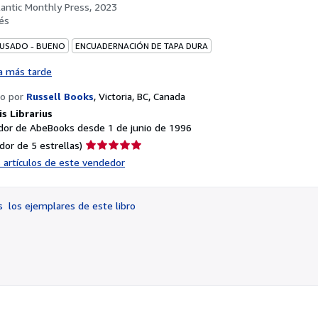
lantic Monthly Press, 2023
és
 USADO - BUENO
ENCUADERNACIÓN DE TAPA DURA
a más tarde
o por
Russell Books
,
Victoria, BC, Canada
s Librarius
or de AbeBooks desde 1 de junio de 1996
Calificación
dor de 5 estrellas)
del
s artículos de este vendedor
vendedor:
5
de
os
los ejemplares de este libro
5
estrellas