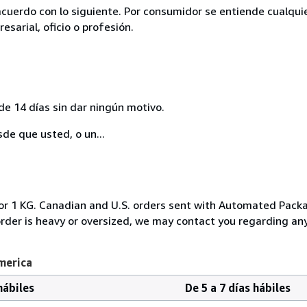
acuerdo con lo siguiente. Por consumidor se entiende cualqui
esarial, oficio o profesión.
de 14 días sin dar ningún motivo.
sde que usted, o un...
, or 1 KG. Canadian and U.S. orders sent with Automated Pack
 order is heavy or oversized, we may contact you regarding any
merica
hábiles
De 5 a 7 días hábiles