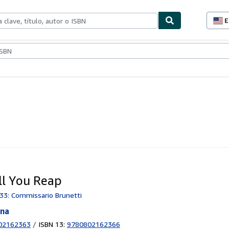
E
P
d
c
ionismo
Vendedores
Comenzar a vender
d
s
ll You Reap
 33: Commissario Brunetti
nna
02162363
/
ISBN 13:
9780802162366