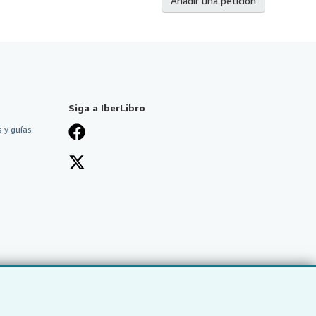
Añadir una petición
Siga a IberLibro
 y guías