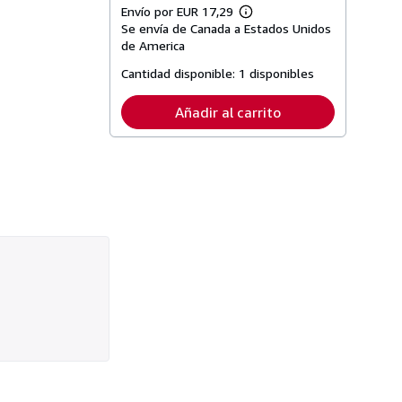
Envío por EUR 17,29
Más
Se envía de Canada a Estados Unidos
información
sobre
de America
las
tarifas
Cantidad disponible:
1 disponibles
de
envío
Añadir al carrito