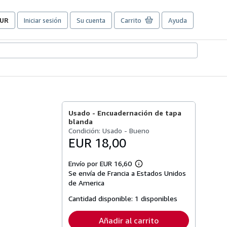
UR
Iniciar sesión
Su cuenta
Carrito
Ayuda
referencias
e
ompra
el
itio.
Usado -
Encuadernación de tapa
blanda
Condición: Usado - Bueno
EUR 18,00
Envío por EUR 16,60
Más
Se envía de Francia a Estados Unidos
información
sobre
de America
las
tarifas
Cantidad disponible:
1 disponibles
de
envío
Añadir al carrito