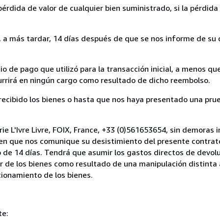
rdida de valor de cualquier bien suministrado, si la pérdida 
a más tardar, 14 días después de que se nos informe de su d
 de pago que utilizó para la transacción inicial, a menos q
currirá en ningún cargo como resultado de dicho reembolso.
cibido los bienes o hasta que nos haya presentado una prue
ie L'Ivre Livre, FOIX, France, +33 (0)561653654, sin demoras i
 en que nos comunique su desistimiento del presente contrato
 de 14 días. Tendrá que asumir los gastos directos de devolu
r de los bienes como resultado de una manipulación distinta 
ncionamiento de los bienes.
te: