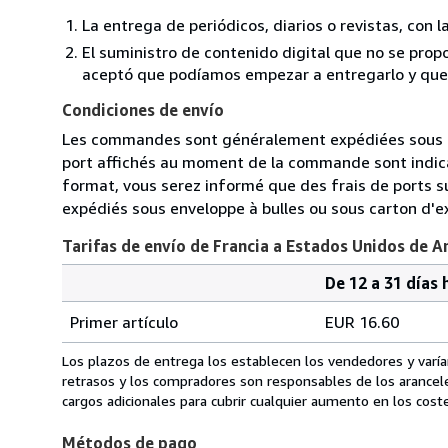
La entrega de periódicos, diarios o revistas, con l
El suministro de contenido digital que no se propo
aceptó que podíamos empezar a entregarlo y que n
Condiciones de envío
Les commandes sont généralement expédiées sous deux 
port affichés au moment de la commande sont indica
format, vous serez informé que des frais de ports s
expédiés sous enveloppe à bulles ou sous carton d'e
Tarifas de envío de Francia a Estados Unidos de A
De 12 a 31 días 
Cantidad
Tarifas
del
Primer artículo
EUR 16.60
pedido
de
envío
Los plazos de entrega los establecen los vendedores y varían
de
retrasos y los compradores son responsables de los arancel
Francia
cargos adicionales para cubrir cualquier aumento en los coste
a
Métodos de pago
Estados