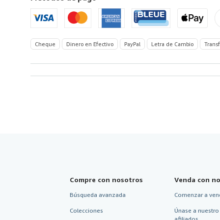
Unidos
de
America
Cheque
Dinero en Efectivo
PayPal
Letra de Cambio
Transf
Compre con nosotros
Venda con no
Búsqueda avanzada
Comenzar a ven
Colecciones
Únase a nuestro
afiliados