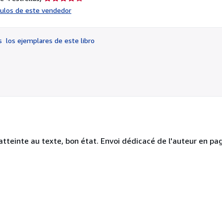
del
ículos de este vendedor
vendedor:
4
de
os
los ejemplares de este libro
5
estrellas
tteinte au texte, bon état. Envoi dédicacé de l'auteur en pa