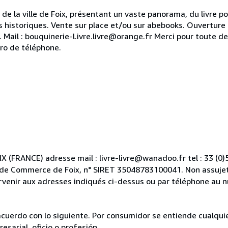
de la ville de Foix, présentant un vaste panorama, du livre p
 historiques. Vente sur place et/ou sur abebooks. Ouverture
 Mail : bouquinerie-l.ivre.livre@orange.fr Merci pour toute 
ro de téléphone.
OIX (FRANCE) adresse mail : livre-livre@wanadoo.fr tel : 33 (0
e de Commerce de Foix, n° SIRET 35048783100041. Non assujet
venir aux adresses indiqués ci-dessus ou par téléphone au n
acuerdo con lo siguiente. Por consumidor se entiende cualqui
esarial, oficio o profesión.