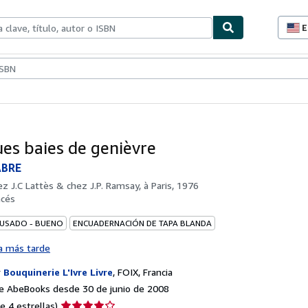
E
P
d
c
ionismo
Vendedores
Comenzar a vender
d
s
es baies de genièvre
ABRE
ez J.C Lattès & chez J.P. Ramsay, à Paris, 1976
ncés
 USADO - BUENO
ENCUADERNACIÓN DE TAPA BLANDA
a más tarde
r
Bouquinerie L'Ivre Livre
,
FOIX, Francia
e AbeBooks desde 30 de junio de 2008
Calificación
e 4 estrellas)