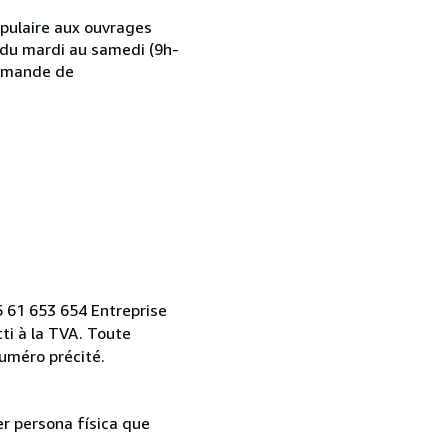
opulaire aux ouvrages
 du mardi au samedi (9h-
demande de
)5 61 653 654 Entreprise
ti à la TVA. Toute
uméro précité.
er persona física que