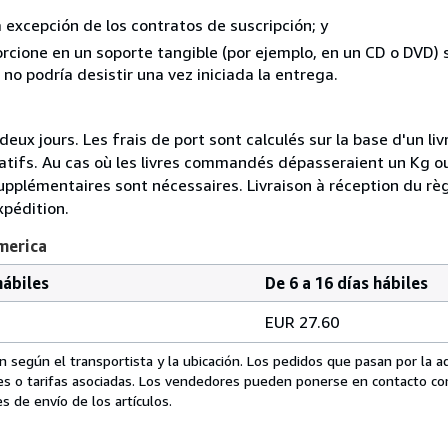
a excepción de los contratos de suscripción; y
rcione en un soporte tangible (por ejemplo, en un CD o DVD) si
o podría desistir una vez iniciada la entrega.
jours. Les frais de port sont calculés sur la base d'un livre
tifs. Au cas où les livres commandés dépasseraient un Kg ou
upplémentaires sont nécessaires. Livraison à réception du rè
xpédition.
merica
hábiles
De 6 a 16 días hábiles
EUR 27.60
 según el transportista y la ubicación. Los pedidos que pasan por la 
es o tarifas asociadas. Los vendedores pueden ponerse en contacto co
s de envío de los artículos.