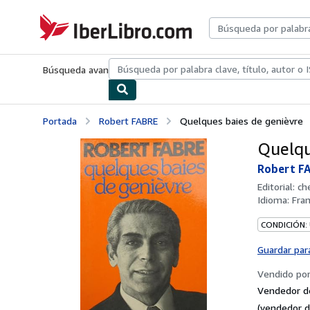
Pasar al contenido principal
IberLibro.com
Búsqueda avanzada
Colecciones
Libros antiguos
Arte y colecc
Portada
Robert FABRE
Quelques baies de genièvre
Quelqu
Robert F
Editorial:
ch
Idioma:
Fra
CONDICIÓN:
Guardar par
Vendido po
Vendedor d
(vendedor d