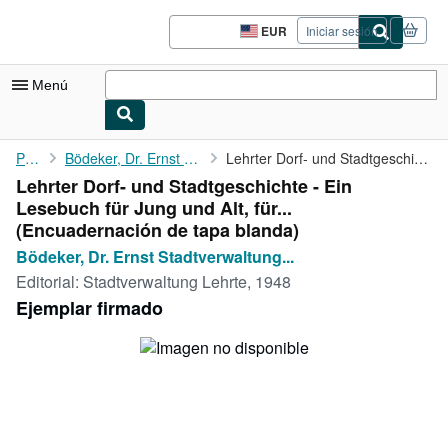
Pasar al contenido principal
IberLibro.com
EUR
Iniciar sesión
Preferencias
de
compra
Menú
del
sitio.
Mi cuenta
Portada
Bödeker, Dr. Ernst Stadtverwaltung Lehrte -
Lehrter Dorf- und Stadtgeschichte - Ein Lesebuch für Jung und ...
Lehrter Dorf- und Stadtgeschichte - Ein
Consultar mis pedidos
Lesebuch für Jung und Alt, für...
Búsqueda avanzada
(Encuadernación de tapa blanda)
Bödeker, Dr. Ernst Stadtverwaltung...
Colecciones
Editorial:
Stadtverwaltung Lehrte, 1948
Libros antiguos
Ejemplar firmado
Arte y coleccionismo
Vendedores
Comenzar a vender
Ayuda