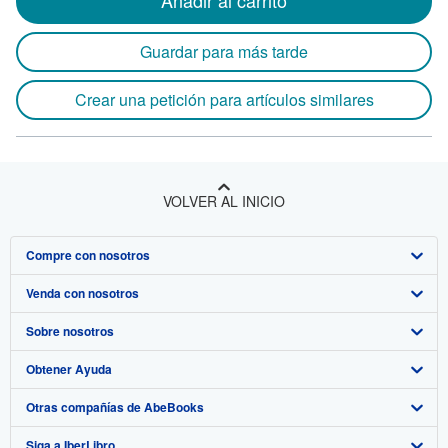
Añadir al carrito
Guardar para más tarde
Crear una petición para artículos similares
VOLVER AL INICIO
Compre con nosotros
Venda con nosotros
Búsqueda avanzada
Sobre nosotros
Colecciones
Comenzar a vender
Obtener Ayuda
Mi cuenta
Únase a nuestro programa de afiliados
Sobre IberLibro
Otras compañías de AbeBooks
Mis pedidos
Recomiende un vendedor
Medios
Preguntas frecuentes y guías
Siga a IberLibro
Ver carrito
Empleo
Atención al Cliente
AbeBooks.com