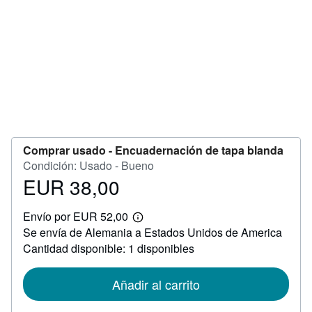
CERRAR
Comprar usado -
Encuadernación de tapa blanda
Condición: Usado - Bueno
EUR 38,00
Precio
EUR
Envío por EUR 52,00
38,00
Más
Se envía de Alemania a Estados Unidos de America
información
sobre
Cantidad disponible: 1 disponibles
las
tarifas
de
Añadir al carrito
envío