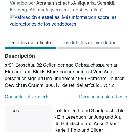
Vendido por
Abrahamschacht-Antiquariat Schmidt
,
Calificación
Freiberg, Alemania
(vendedor de 4 estrellas)
del
vendedor:
4
de
Detalles del artículo
Los detalles del vendedor
5
estrellas
Descripción
gr8°, Broschur, 32 Seiten geringe Gebrauchsspuren an
Einband und Block, Block sauber und fest Vom Autor
persönlich signiert und überreicht 1950 Sprache: Deutsch
Gewicht in Gramm: 300.
N° de ref. del artículo 77312
Contactar al vendedor
Denunciar este artículo
Título
Lehrter Dorf- und Stadtgeschichte
- Ein Lesebuch für Jung und Alt,
für Heimische und Ausmärker 1
Karte 1 Foto und Bilder,