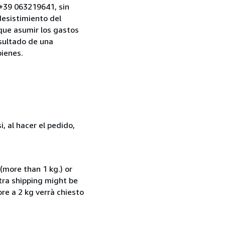
, +39 063219641, sin
desistimiento del
 que asumir los gastos
esultado de una
bienes.
, al hacer el pedido,
(more than 1 kg.) or
xtra shipping might be
ore a 2 kg verrà chiesto