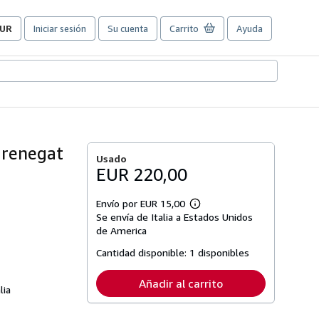
UR
Iniciar sesión
Su cuenta
Carrito
Ayuda
referencias
e
ompra
el
itio.
 renegat
Usado
EUR 220,00
Envío por EUR 15,00
Más
Se envía de Italia a Estados Unidos
información
sobre
de America
las
tarifas
Cantidad disponible:
1 disponibles
de
envío
Añadir al carrito
lia