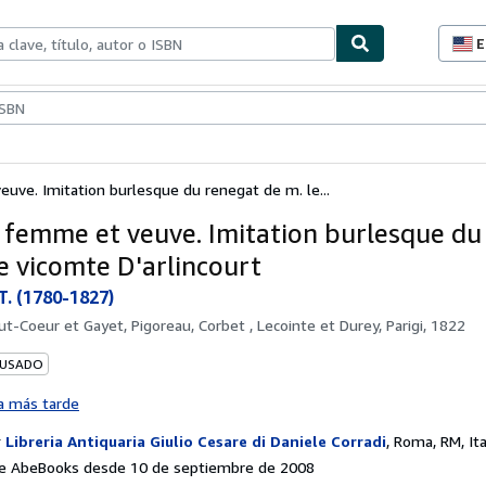
E
P
d
c
ionismo
Vendedores
Comenzar a vender
d
s
euve. Imitation burlesque du renegat de m. le...
le femme et veuve. Imitation burlesque du
le vicomte D'arlincourt
T. (1780-1827)
ut-Coeur et Gayet, Pigoreau, Corbet , Lecointe et Durey, Parigi, 1822
 USADO
a más tarde
r
Libreria Antiquaria Giulio Cesare di Daniele Corradi
,
Roma, RM, Ita
e AbeBooks desde 10 de septiembre de 2008