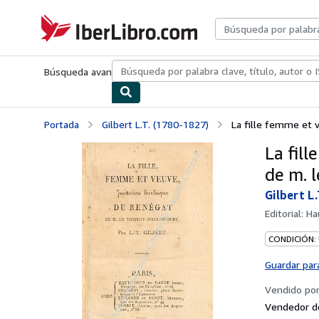
Pasar al contenido principal
IberLibro.com
Búsqueda avanzada
Colecciones
Libros antiguos
Arte y colecc
Portada
Gilbert L.T. (1780-1827)
La fille femme et v
La fil
de m. 
Gilbert L.
Editorial:
Ha
CONDICIÓN:
Guardar par
Vendido po
Vendedor d