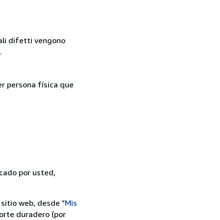
ali difetti vengono
.
er persona física que
icado por usted,
 sitio web, desde
"Mis
orte duradero (por