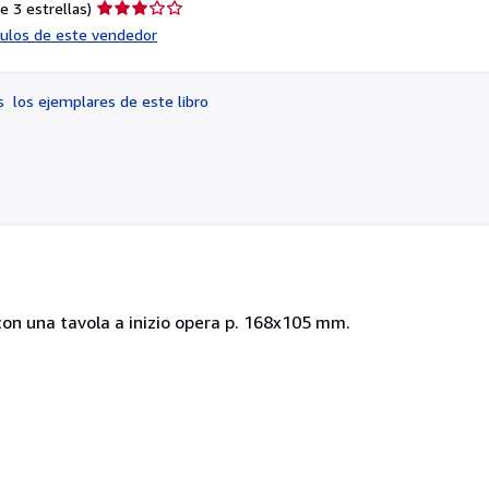
Calificación
e 3 estrellas)
del
ículos de este vendedor
vendedor:
3
de
os
los ejemplares de este libro
5
estrellas
 con una tavola a inizio opera p. 168x105 mm.