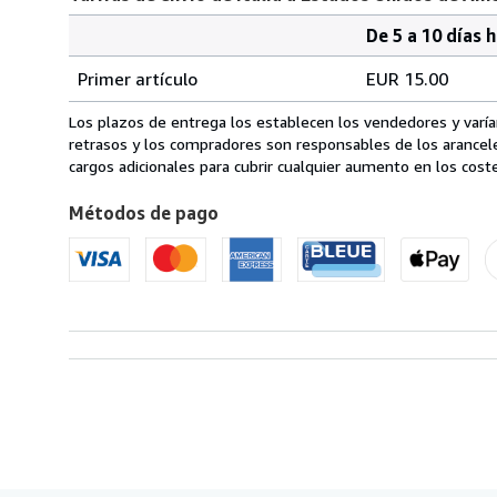
De 5 a 10 días 
Cantidad
Tarifas
del
Primer artículo
EUR 15.00
pedido
de
envío
Los plazos de entrega los establecen los vendedores y varían
de
retrasos y los compradores son responsables de los arancel
Italia
cargos adicionales para cubrir cualquier aumento en los coste
a
Métodos de pago
Estados
Unidos
de
America