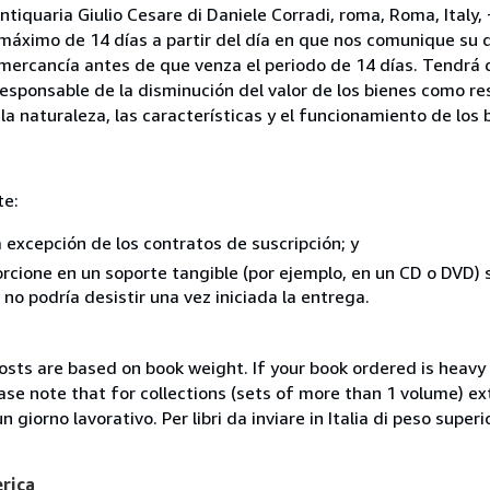
ntiquaria Giulio Cesare di Daniele Corradi, roma, Roma, Italy
 máximo de 14 días a partir del día en que nos comunique su 
a mercancía antes de que venza el periodo de 14 días. Tendrá
responsable de la disminución del valor de los bienes como r
la naturaleza, las características y el funcionamiento de los 
te:
a excepción de los contratos de suscripción; y
rcione en un soporte tangible (por ejemplo, en un CD o DVD) si
o podría desistir una vez iniciada la entrega.
costs are based on book weight. If your book ordered is heavy 
ase note that for collections (sets of more than 1 volume) e
giorno lavorativo. Per libri da inviare in Italia di peso superi
erica