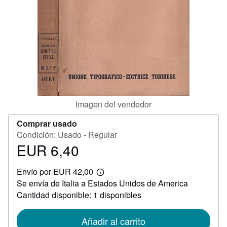
CERRAR
Imagen del vendedor
Comprar usado
Condición: Usado - Regular
EUR 6,40
Precio
EUR
Envío por EUR 42,00
6,40
Más
Se envía de Italia a Estados Unidos de America
información
sobre
Cantidad disponible: 1 disponibles
las
tarifas
de
Añadir al carrito
envío