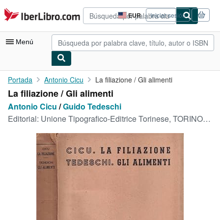
Pasar al contenido principal
IberLibro.com
EUR
Iniciar sesión
Preferencias
de
compra
Menú
del
sitio.
Mi cuenta
Portada
Antonio Cicu
La filiazione / Gli alimenti
La filiazione / Gli alimenti
Consultar mis pedidos
Antonio Cicu
/
Guido Tedeschi
Búsqueda avanzada
Editorial:
Unione Tipografico-Editrice Torinese, TORINO, 1954
Colecciones
Libros antiguos
Arte y coleccionismo
Vendedores
Comenzar a vender
Ayuda