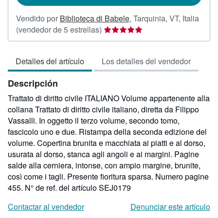
Vendido por
Biblioteca di Babele
,
Tarquinia, VT, Italia
Calificación
(vendedor de 5 estrellas)
del
vendedor:
Detalles del artículo
Los detalles del vendedor
5
de
Descripción
5
estrellas
Trattato di diritto civile ITALIANO Volume appartenente alla
collana Trattato di diritto civile italiano, diretta da Filippo
Vassalli. In oggetto il terzo volume, secondo tomo,
fascicolo uno e due. Ristampa della seconda edizione del
volume. Copertina brunita e macchiata ai piatti e al dorso,
usurata al dorso, stanca agli angoli e ai margini. Pagine
salde alla cerniera, intonse, con ampio margine, brunite,
così come i tagli. Presente fioritura sparsa. Numero pagine
455.
N° de ref. del artículo SEJ0179
Contactar al vendedor
Denunciar este artículo