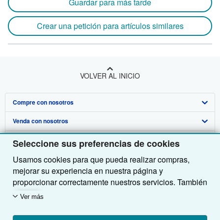
Guardar para más tarde
Crear una petición para artículos similares
VOLVER AL INICIO
Compre con nosotros
Venda con nosotros
Búsqueda avanzada
Sobre nosotros
Colecciones
Comenzar a vender
Seleccione sus preferencias de cookies
Usamos cookies para que pueda realizar compras,
Obtener Ayuda
Mi cuenta
Únase a nuestro programa de afiliados
Sobre IberLibro
mejorar su experiencia en nuestra página y
Otras compañías de AbeBooks
Mis pedidos
Recomiende un vendedor
Medios
Preguntas frecuentes y guías
proporcionar correctamente nuestros servicios. También
utilizamos cookies para comprender el modo en que los
Siga a IberLibro
Ver carrito
Empleo
Atención al Cliente
AbeBooks.com
Ver más
clientes utilizan nuestros servicios (por ejemplo,
midiendo las visitas al sitio) y así poder realizar
Política de Privacidad
AbeBooks.co.uk