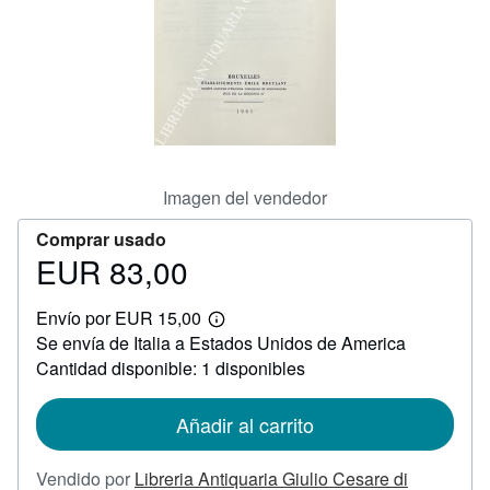
CERRAR
Imagen del vendedor
Comprar usado
EUR 83,00
Precio
EUR
Envío por EUR 15,00
83,00
Más
Se envía de Italia a Estados Unidos de America
información
sobre
Cantidad disponible: 1 disponibles
las
tarifas
de
Añadir al carrito
envío
Vendido por
Libreria Antiquaria Giulio Cesare di