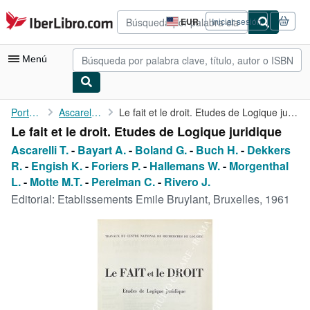
Pasar al contenido principal
IberLibro.com
EUR
Iniciar sesión
Preferencias
de
compra
Menú
del
sitio.
Mi cuenta
Portada
Ascarelli T.
Le fait et le droit. Etudes de Logique juridique
Le fait et le droit. Etudes de Logique juridique
Consultar mis pedidos
Ascarelli T.
-
Bayart A.
-
Boland G.
-
Buch H.
-
Dekkers
Búsqueda avanzada
R.
-
Engish K.
-
Foriers P.
-
Hallemans W.
-
Morgenthal
L.
-
Motte M.T.
-
Perelman C.
-
Rivero J.
Colecciones
Editorial:
Etablissements Emile Bruylant, Bruxelles, 1961
Libros antiguos
Arte y coleccionismo
Vendedores
Comenzar a vender
Ayuda