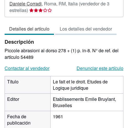
Daniele Corradi
,
Roma, RM, Italia
(vendedor de 3
Calificación
estrellas)
del
vendedor:
Detalles del artículo
Los detalles del vendedor
3
de
Descripción
5
estrellas
Piccole abrasioni al dorso 278 + (1) p. in-8.
N° de ref. del
artículo 54489
Contactar al vendedor
Denunciar este artículo
Título
Le fait et le droit. Etudes de
Logique juridique
Editor
Etablissements Emile Bruylant,
Bruxelles
Fecha de
1961
publicación