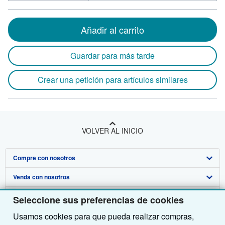
Añadir al carrito
Guardar para más tarde
Crear una petición para artículos similares
VOLVER AL INICIO
Compre con nosotros
Venda con nosotros
Búsqueda avanzada
Sobre nosotros
Colecciones
Comenzar a vender
Seleccione sus preferencias de cookies
Usamos cookies para que pueda realizar compras,
Obtener Ayuda
Mi cuenta
Únase a nuestro programa de afiliados
Sobre IberLibro