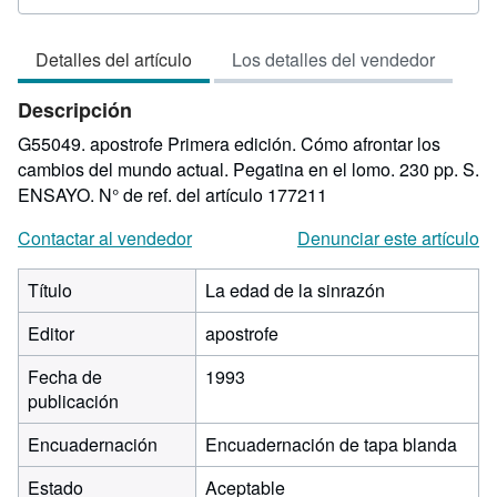
del
vendedor:
Detalles del artículo
Los detalles del vendedor
5
de
Descripción
5
estrellas
G55049. apostrofe Primera edición. Cómo afrontar los
cambios del mundo actual. Pegatina en el lomo. 230 pp. S.
ENSAYO.
N° de ref. del artículo 177211
Contactar al vendedor
Denunciar este artículo
Título
La edad de la sinrazón
Editor
apostrofe
Fecha de
1993
publicación
Encuadernación
Encuadernación de tapa blanda
Estado
Aceptable