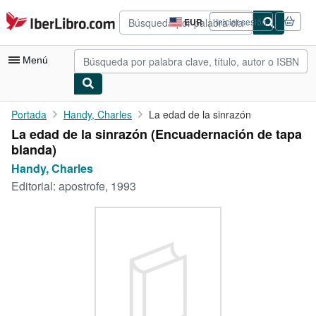
Pasar al contenido principal
IberLibro.com
EUR
Iniciar sesión
Preferencias
de
compra
Menú
del
sitio.
Mi cuenta
Portada
Handy, Charles
La edad de la sinrazón
La edad de la sinrazón (Encuadernación de tapa
Consultar mis pedidos
blanda)
Búsqueda avanzada
Handy, Charles
Editorial:
apostrofe, 1993
Colecciones
Libros antiguos
Arte y coleccionismo
Vendedores
Comenzar a vender
Ayuda