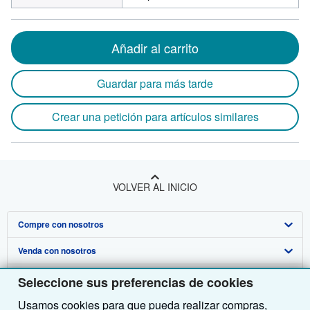
Añadir al carrito
Guardar para más tarde
Crear una petición para artículos similares
VOLVER AL INICIO
Compre con nosotros
Venda con nosotros
Búsqueda avanzada
Sobre nosotros
Colecciones
Comenzar a vender
Seleccione sus preferencias de cookies
Usamos cookies para que pueda realizar compras,
Obtener Ayuda
Mi cuenta
Únase a nuestro programa de afiliados
Sobre IberLibro