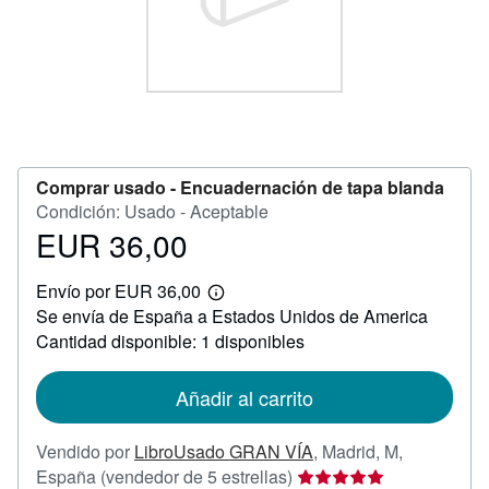
CERRAR
Comprar usado -
Encuadernación de tapa blanda
Condición: Usado - Aceptable
EUR 36,00
Precio
EUR
Envío por EUR 36,00
36,00
Más
Se envía de España a Estados Unidos de America
información
sobre
Cantidad disponible: 1 disponibles
las
tarifas
de
Añadir al carrito
envío
Vendido por
LibroUsado GRAN VÍA
,
Madrid, M,
Calificación
España
(vendedor de 5 estrellas)