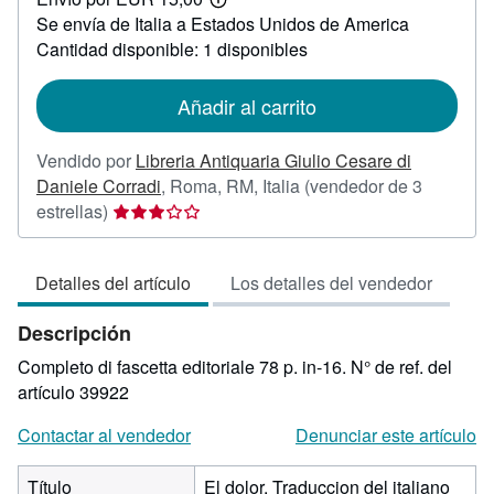
110,00
Más
Se envía de Italia a Estados Unidos de America
información
sobre
Cantidad disponible: 1 disponibles
las
tarifas
de
Añadir al carrito
envío
Vendido por
Libreria Antiquaria Giulio Cesare di
Daniele Corradi
,
Roma, RM, Italia
(vendedor de 3
Calificación
estrellas)
del
vendedor:
Detalles del artículo
Los detalles del vendedor
3
de
Descripción
5
estrellas
Completo di fascetta editoriale 78 p. in-16.
N° de ref. del
artículo 39922
Contactar al vendedor
Denunciar este artículo
Título
El dolor. Traduccion del italiano