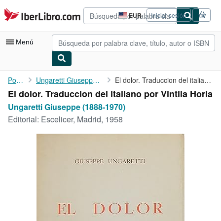
Pasar al contenido principal
IberLibro.com
EUR
Iniciar sesión
Preferencias
de
compra
Menú
del
sitio.
Mi cuenta
Portada
Ungaretti Giuseppe (1888-1970)
El dolor. Traduccion del italiano por Vintila Horia
El dolor. Traduccion del italiano por Vintila Horia
Consultar mis pedidos
Ungaretti Giuseppe (1888-1970)
Búsqueda avanzada
Editorial:
Escelicer, Madrid, 1958
Colecciones
Libros antiguos
Arte y coleccionismo
Vendedores
Comenzar a vender
Ayuda