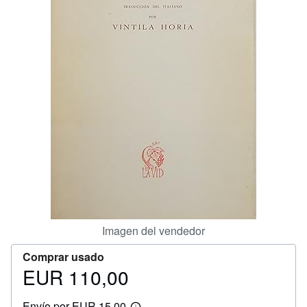
CERRAR
Imagen del vendedor
Comprar usado
EUR 110,00
Precio
EUR
Envío por EUR 15,00