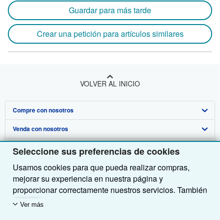
Guardar para más tarde
Crear una petición para artículos similares
VOLVER AL INICIO
Compre con nosotros
Venda con nosotros
Búsqueda avanzada
Sobre nosotros
Colecciones
Comenzar a vender
Seleccione sus preferencias de cookies
Usamos cookies para que pueda realizar compras,
Obtener Ayuda
Mi cuenta
Únase a nuestro programa de afiliados
Sobre IberLibro
mejorar su experiencia en nuestra página y
Otras compañías de AbeBooks
Mis pedidos
Recomiende un vendedor
Medios
Preguntas frecuentes y guías
proporcionar correctamente nuestros servicios. También
utilizamos cookies para comprender el modo en que los
Siga a IberLibro
Ver carrito
Empleo
Atención al Cliente
AbeBooks.com
Ver más
clientes utilizan nuestros servicios (por ejemplo,