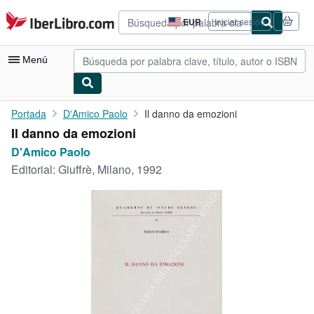
Pasar al contenido principal
IberLibro.com
EUR
Iniciar sesión
Preferencias
de
compra
Menú
del
sitio.
Mi cuenta
Portada
D'Amico Paolo
Il danno da emozioni
Il danno da emozioni
Consultar mis pedidos
D'Amico Paolo
Búsqueda avanzada
Editorial:
Giuffrè, Milano, 1992
Colecciones
Libros antiguos
Arte y coleccionismo
Vendedores
Comenzar a vender
Ayuda