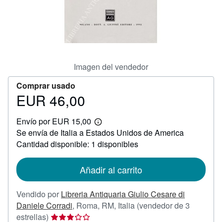
CERRAR
Imagen del vendedor
Comprar usado
EUR 46,00
Precio
EUR
Envío por EUR 15,00
46,00
Más
Se envía de Italia a Estados Unidos de America
información
sobre
Cantidad disponible: 1 disponibles
las
tarifas
de
Añadir al carrito
envío
Vendido por
Libreria Antiquaria Giulio Cesare di
Daniele Corradi
,
Roma, RM, Italia
(vendedor de 3
Calificación
estrellas)