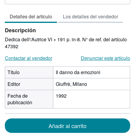
del
vendedor:
Detalles del artículo
Los detalles del vendedor
3
de
Descripción
5
estrellas
Dedica dell\'Autrice VI + 191 p. in-8.
N° de ref. del artículo
47392
Contactar al vendedor
Denunciar este artículo
Título
Il danno da emozioni
Editor
Giuffrè, Milano
Fecha de
1992
publicación
Añadir al carrito