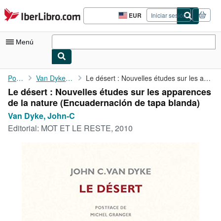
Pasar al contenido principal
IberLibro.com
EUR
Iniciar sesión
Preferencias
de
compra
Menú
del
sitio.
Mi cuenta
Portada
Van Dyke, John-C
Le désert : Nouvelles études sur les apparences de la nature
Le désert : Nouvelles études sur les apparences
Consultar mis pedidos
de la nature (Encuadernación de tapa blanda)
Búsqueda avanzada
Van Dyke, John-C
Editorial:
MOT ET LE RESTE, 2010
Colecciones
Libros antiguos
Arte y coleccionismo
Vendedores
Comenzar a vender
Ayuda