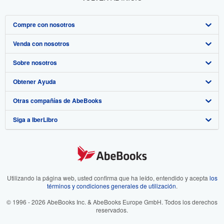
Compre con nosotros
Venda con nosotros
Búsqueda avanzada
Sobre nosotros
Colecciones
Comenzar a vender
Obtener Ayuda
Mi cuenta
Únase a nuestro programa de afiliados
Sobre IberLibro
Otras compañías de AbeBooks
Mis pedidos
Recomiende un vendedor
Medios
Preguntas frecuentes y guías
Siga a IberLibro
Ver carrito
Empleo
Atención al Cliente
AbeBooks.com
Política de Privacidad
AbeBooks.co.uk
Preferencias de cookies
AbeBooks.de
Aviso de cookies
AbeBooks.fr
Utilizando la página web, usted confirma que ha leído, entendido y acepta
los
términos y condiciones generales de utilización
.
Accesibilidad
AbeBooks.it
© 1996 - 2026 AbeBooks Inc. & AbeBooks Europe GmbH. Todos los derechos
reservados.
AbeBooks Aus/NZ