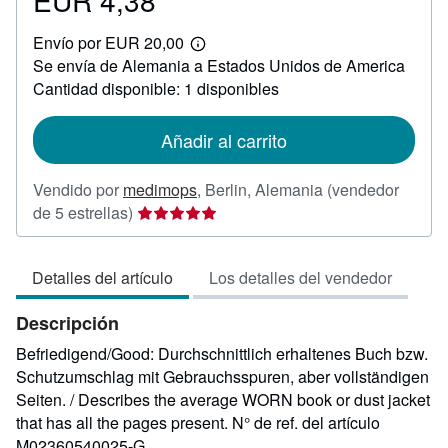
EUR 4,38
EUR
Envío por EUR 20,00
4,38
Más
Se envía de Alemania a Estados Unidos de America
información
sobre
Cantidad disponible: 1 disponibles
las
tarifas
de
Añadir al carrito
envío
Vendido por
medimops
,
Berlin, Alemania
(vendedor
Calificación
de 5 estrellas)
del
vendedor:
Detalles del artículo
Los detalles del vendedor
5
de
Descripción
5
estrellas
Befriedigend/Good: Durchschnittlich erhaltenes Buch bzw.
Schutzumschlag mit Gebrauchsspuren, aber vollständigen
Seiten. / Describes the average WORN book or dust jacket
that has all the pages present.
N° de ref. del artículo
M02360540025-G