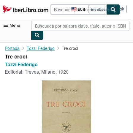
Pasar al contenido principal
IberLibro.com
EUR
Iniciar sesión
Preferencias
de
compra
Menú
del
sitio.
Mi cuenta
Portada
Tozzi Federigo
Tre croci
Tre croci
Consultar mis pedidos
Tozzi Federigo
Búsqueda avanzada
Editorial:
Treves, Milano, 1920
Colecciones
Libros antiguos
Arte y coleccionismo
Vendedores
Comenzar a vender
Ayuda