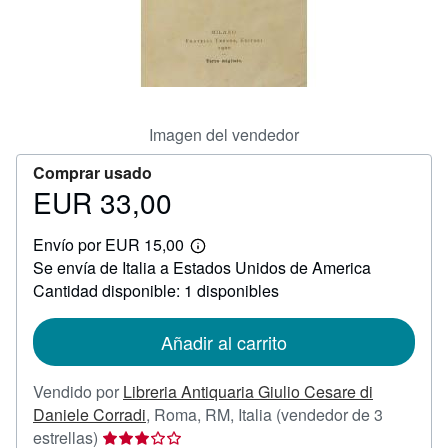
CERRAR
Imagen del vendedor
Comprar usado
EUR 33,00
Precio
EUR
Envío por EUR 15,00
33,00
Más
Se envía de Italia a Estados Unidos de America
información
sobre
Cantidad disponible: 1 disponibles
las
tarifas
de
Añadir al carrito
envío
Vendido por
Libreria Antiquaria Giulio Cesare di
Daniele Corradi
,
Roma, RM, Italia
(vendedor de 3
Calificación
estrellas)