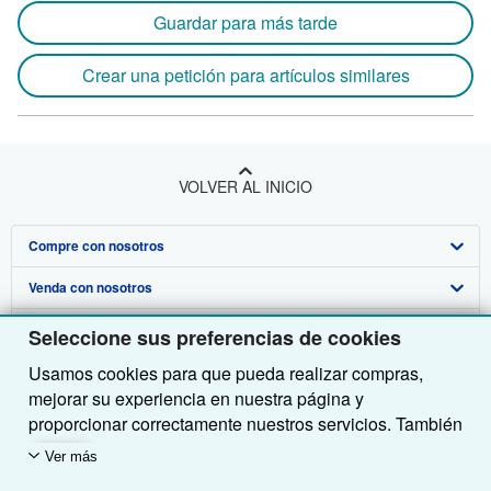
Guardar para más tarde
Crear una petición para artículos similares
VOLVER AL INICIO
Compre con nosotros
Venda con nosotros
Búsqueda avanzada
Sobre nosotros
Colecciones
Comenzar a vender
Seleccione sus preferencias de cookies
Usamos cookies para que pueda realizar compras,
Obtener Ayuda
Mi cuenta
Únase a nuestro programa de afiliados
Sobre IberLibro
mejorar su experiencia en nuestra página y
Otras compañías de AbeBooks
Mis pedidos
Recomiende un vendedor
Medios
Preguntas frecuentes y guías
proporcionar correctamente nuestros servicios. También
utilizamos cookies para comprender el modo en que los
Siga a IberLibro
Ver carrito
Empleo
Atención al Cliente
AbeBooks.com
Ver más
clientes utilizan nuestros servicios (por ejemplo,