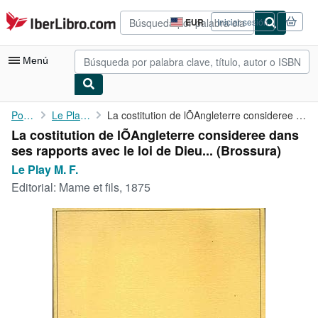
Pasar al contenido principal
IberLibro.com
EUR
Iniciar sesión
Preferencias
de
compra
Menú
del
sitio.
Mi cuenta
Portada
Le Play M. F.
La costitution de lÕAngleterre consideree dans ses rapports avec...
La costitution de lÕAngleterre consideree dans
Consultar mis pedidos
ses rapports avec le loi de Dieu... (Brossura)
Búsqueda avanzada
Le Play M. F.
Editorial:
Mame et fils, 1875
Colecciones
Libros antiguos
Arte y coleccionismo
Vendedores
Comenzar a vender
Ayuda