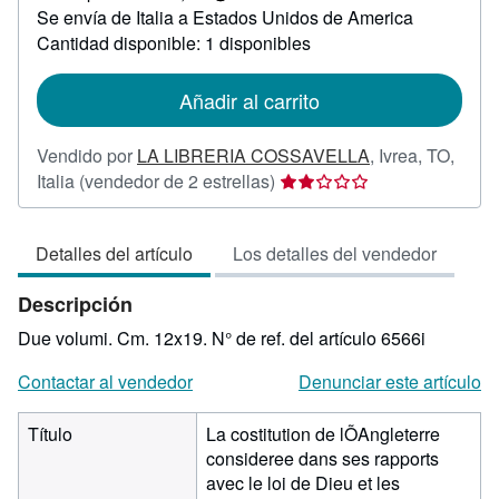
Más
Se envía de Italia a Estados Unidos de America
información
sobre
Cantidad disponible: 1 disponibles
las
tarifas
de
Añadir al carrito
envío
Vendido por
LA LIBRERIA COSSAVELLA
,
Ivrea, TO,
Calificación
Italia
(vendedor de 2 estrellas)
del
vendedor:
Detalles del artículo
Los detalles del vendedor
2
de
Descripción
5
estrellas
Due volumi. Cm. 12x19.
N° de ref. del artículo 6566i
Contactar al vendedor
Denunciar este artículo
Título
La costitution de lÕAngleterre
consideree dans ses rapports
avec le loi de Dieu et les