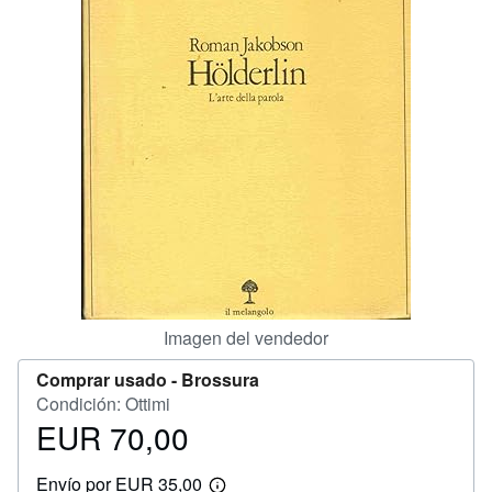
CERRAR
Imagen del vendedor
Comprar usado -
Brossura
Condición: Ottimi
EUR 70,00
Precio
EUR
Envío por EUR 35,00
70,00