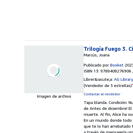
1
d
5
e
Trilogía Fuego 3. 
Marcús, Joana
Publicado por
Booket
202
ISBN 13: 9788408276906 
Librer&iacute;a:
AG Library
(
Vendedor de 5 estrellas
)
Contactar al vendedor
Imagen de archivo
Tapa blanda.
Condición: N
de Antes de diciembre! El c
muerte. Al fin, Alice ha 
En un mundo donde todo e
que te lo han arrebatado t
a través de mensajería ur