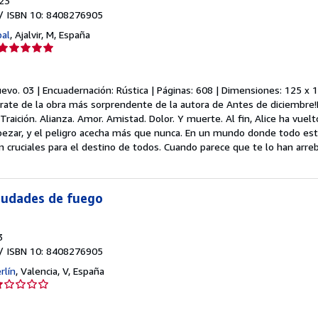
23
/ ISBN 10: 8408276905
bal
,
Ajalvir, M, España
Calificación
del
vendedor:
uevo.
03 | Encuadernación: Rústica | Páginas: 608 | Dimensiones: 125 x 1
5
rate de la obra más sorprendente de la autora de Antes de diciembre!El
de
. Traición. Alianza. Amor. Amistad. Dolor. Y muerte. Al fin, Alice ha vue
5
zar, y el peligro acecha más que nunca. En un mundo donde todo est
estrellas
 cruciales para el destino de todos. Cuando parece que te lo han arr
Ciudades de fuego
3
/ ISBN 10: 8408276905
rlín
,
Valencia, V, España
lificación
el
endedor: