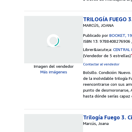
TRILOGÍA FUEGO 3
MARCÚS, JOANA
Publicado por
BOOKET, 1
ISBN 13: 9788408276906 
Librer&iacute;a:
CENTRAL 
(
Vendedor de 5 estrellas
)
Contactar al vendedor
Imagen del vendedor
Más imágenes
Bolsillo.
Condición: Nuevo
de la inolvidable trilogía 
reencontrarse con sus am
punto de desmoronarse, Al
hasta dónde serías capaz 
Trilogía Fuego 3. 
Marcús, Joana