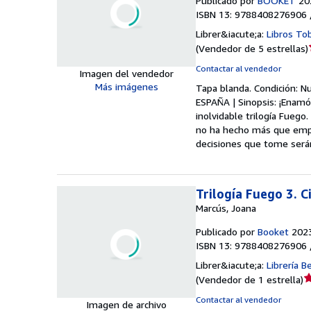
Publicado por
BOOKET
20
ISBN 13: 9788408276906 
Librer&iacute;a:
Libros To
(
Vendedor de 5 estrellas
)
Contactar al vendedor
Imagen del vendedor
Más imágenes
Tapa blanda.
Condición: N
ESPAÑA | Sinopsis: ¡Enamó
inolvidable trilogía Fuego
no ha hecho más que empe
decisiones que tome serán
Trilogía Fuego 3. 
Marcús, Joana
Publicado por
Booket
202
ISBN 13: 9788408276906 
Librer&iacute;a:
Librería Be
Ca
(
Vendedor de 1 estrella
)
d
Contactar al vendedor
Imagen de archivo
v