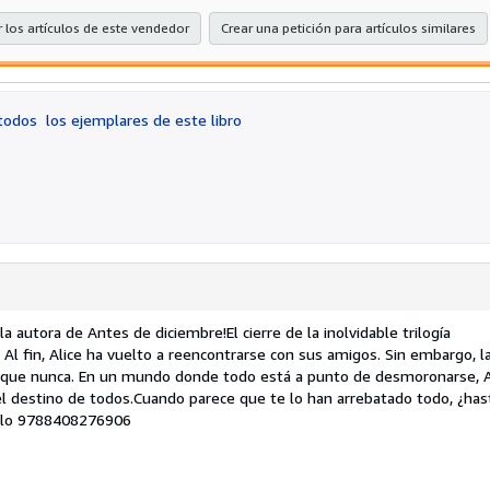
estre
 los artículos de este vendedor
Crear una petición para artículos similares
 todos
los ejemplares de este libro
autora de Antes de diciembre!El cierre de la inolvidable trilogía
 Al fin, Alice ha vuelto a reencontrarse con sus amigos. Sin embargo, l
 que nunca. En un mundo donde todo está a punto de desmoronarse, A
el destino de todos.Cuando parece que te lo han arrebatado todo, ¿ha
ículo 9788408276906