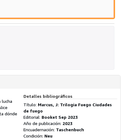
llas
Detalles bibliográficos
a lucha
Título:
Marcus, J: Trilogia Fuego Ciudades
lice
de fuego
sta dónde
Editorial:
Booket Sep 2023
Año de publicación:
2023
Encuadernación:
Taschenbuch
Condición:
Neu