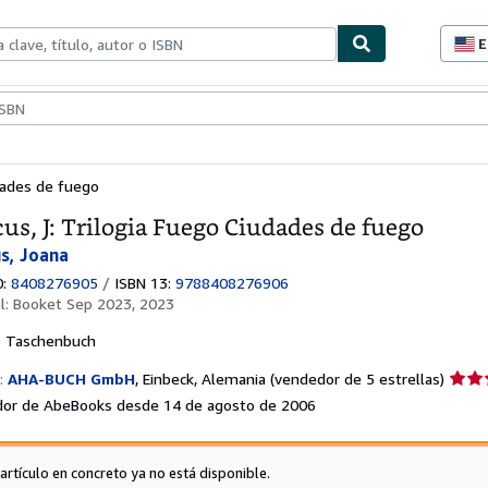
E
P
d
c
ionismo
Vendedores
Comenzar a vender
d
s
udades de fuego
us, J: Trilogia Fuego Ciudades de fuego
s, Joana
0:
8408276905
/
ISBN 13:
9788408276906
al:
Booket Sep 2023, 2023
s
Taschenbuch
Califi
:
AHA-BUCH GmbH
,
Einbeck, Alemania
(vendedor de 5 estrellas)
del
or de AbeBooks desde 14 de agosto de 2006
vende
5
de
 artículo en concreto ya no está disponible.
5