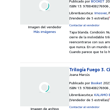
Publicado por
BOOKET
20
ISBN 13: 9788408276906 
Librer&iacute;a:
Imosver
,
(
Vendedor de 5 estrellas
)
Contactar al vendedor
Imagen del vendedor
Más imágenes
Tapa blanda.
Condición: N
cierre de la inolvidable tr
reencontrarse con sus ami
que nunca. En un mundo do
Cuando parece que te lo h
Trilogía Fuego 3. 
Joana Marcús
Publicado por
Booket
202
ISBN 13: 9788408276906 
Librer&iacute;a:
KALAMO 
(
Vendedor de 5 estrellas
)
Contactar al vendedor
Imagen de archivo