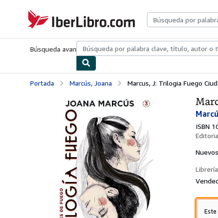
Pasar al contenido principal
IberLibro.com
Búsqueda avanzada
Colecciones
Libros antiguos
Arte y colecc
Portada
Marcús, Joana
Marcus, J: Trilogia Fuego Ci
Marc
Marcú
ISBN 1
Editori
Nuevo
Librería
Vended
Este