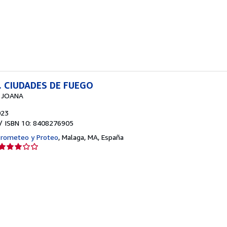
5
de
5
estrellas
. CIUDADES DE FUEGO
 JOANA
023
/ ISBN 10: 8408276905
 Prometeo y Proteo
,
Malaga, MA, España
Calificación
del
vendedor:
3
de
5
estrellas