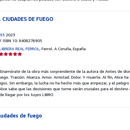
. CIUDADES DE FUEGO
993
2023
/ ISBN 10: 8408276905
LIBRERA REAL FERROL
,
Ferrol. A Coruña, España
Calificación
del
vendedor:
.
Enamórate de la obra más sorprendente de la autora de Antes de dicie
5
Fuego. Traición. Alianza. Amor. Amistad. Dolor. Y muerte. Al fin, Alice ha
de
igos. Sin embargo, la lucha no ha hecho más que empezar, y el pelig
5
ice sabe que las decisiones que tome serán cruciales para el destino
estrellas
de llegar por los tuyos LIBRO
Ciudades de fuego