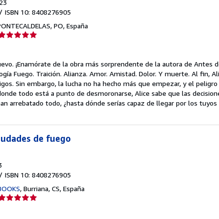
23
/ ISBN 10: 8408276905
PONTECALDELAS, PO, España
Calificación
del
vendedor:
uevo.
¡Enamórate de la obra más sorprendente de la autora de Antes d
5
ilogía Fuego. Traición. Alianza. Amor. Amistad. Dolor. Y muerte. Al fin, Al
de
gos. Sin embargo, la lucha no ha hecho más que empezar, y el peligr
5
nde todo está a punto de desmoronarse, Alice sabe que las decisione
estrellas
an arrebatado todo, ¿hasta dónde serías capaz de llegar por los tuyos
Ciudades de fuego
3
/ ISBN 10: 8408276905
BOOKS
,
Burriana, CS, España
Calificación
del
vendedor: