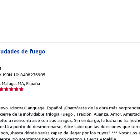
e
strellas
Ciudades de fuego
3
/ ISBN 10: 8408276905
,
Malaga, MA, España
Calificación
del
vendedor:
uevo.
Idioma/Language: Español. ¡Enamórate de la obra más sorprenden
5
ierre de la inolvidable trilogía Fuego . Traición. Alianza. Amor. Amistad
de
vuelto a reencontrarse con sus amigos. Sin embargo, la lucha no ha he
5
stá a punto de desmoronarse, Alice sabe que las decisiones que tome 
estrellas
odo, ¿hasta dónde serías capaz de llegar por los tuyos? *** Nota: Los e
gente. No aceptamos pedidos con destino a Ceuta y Melilla.