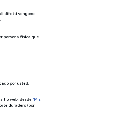
ali difetti vengono
.
er persona física que
icado por usted,
 sitio web, desde
"Mis
orte duradero (por