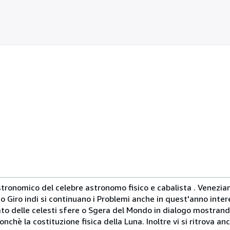
estrellas
tronomico del celebre astronomo fisico e cabalista . Venezian
to Giro indi si continuano i Problemi anche in quest'anno intere
o delle celesti sfere o Sgera del Mondo in dialogo mostrando 
onchè la costituzione fisica della Luna. Inoltre vi si ritrova an