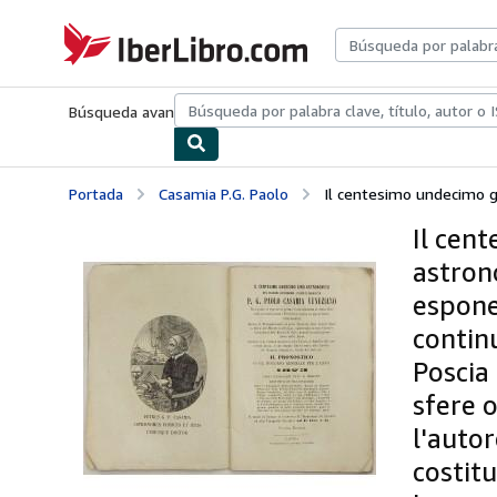
Pasar al contenido principal
IberLibro.com
Búsqueda avanzada
Colecciones
Libros antiguos
Arte y colecc
Portada
Casamia P.G. Paolo
Il centesimo undecimo g
Il cen
astrono
espone 
contin
Poscia 
sfere 
l'autor
costitu