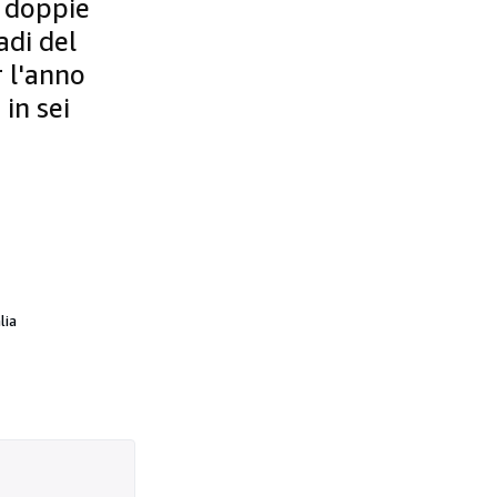
e doppie
adi del
r l'anno
 in sei
lia