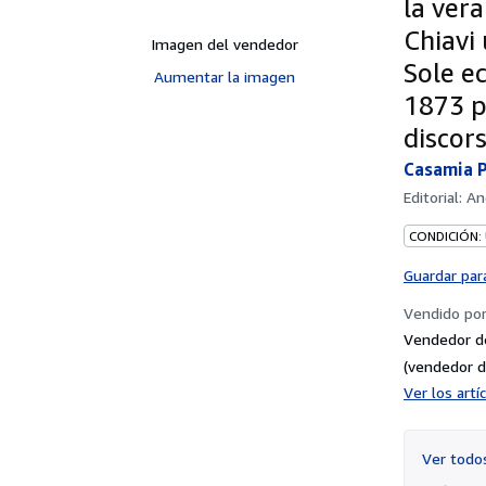
la vera
Chiavi 
Imagen del vendedor
Sole ec
Aumentar la imagen
1873 pr
discors
Casamia P
Editorial:
An
CONDICIÓN:
Guardar par
Vendido po
Vendedor d
(vendedor d
Ver los art
Ver tod