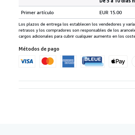
De 5 a 10 días 
Cantidad
Tarifas
del
Primer artículo
EUR 15.00
pedido
de
envío
Los plazos de entrega los establecen los vendedores y varían
de
retrasos y los compradores son responsables de los arancel
Italia
cargos adicionales para cubrir cualquier aumento en los coste
a
Métodos de pago
Estados
Unidos
de
America