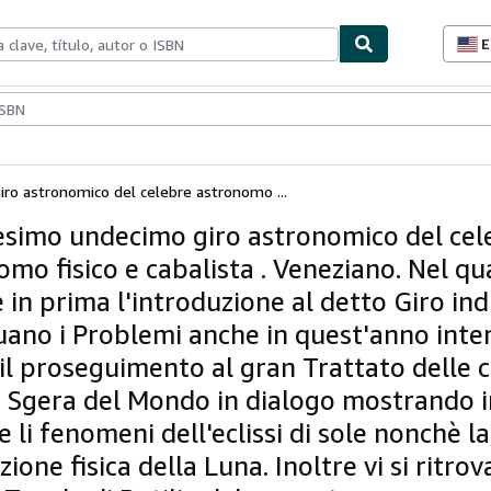
E
P
d
c
ionismo
Vendedores
Comenzar a vender
d
s
iro astronomico del celebre astronomo ...
tesimo undecimo giro astronomico del cel
mo fisico e cabalista . Veneziano. Nel qua
in prima l'introduzione al detto Giro indi
uano i Problemi anche in quest'anno inter
il proseguimento al gran Trattato delle c
o Sgera del Mondo in dialogo mostrando i
e li fenomeni dell'eclissi di sole nonchè la
zione fisica della Luna. Inoltre vi si ritro