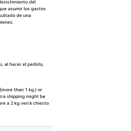
desistimiento del
 que asumir los gastos
esultado de una
bienes.
, al hacer el pedido,
(more than 1 kg.) or
xtra shipping might be
ore a 2 kg verrà chiesto