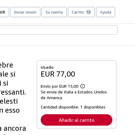
UR
Iniciar sesión
Su cuenta
Carrito
Ayuda
referencias
e
ompra
el
itio.
ebre
Usado
le si
EUR 77,00
 si
Envío por EUR 15,00
Más
essanti.
Se envía de Italia a Estados Unidos
información
sobre
de America
elesti
las
tarifas
Cantidad disponible:
1 disponibles
n esso
de
envío
Añadir al carrito
va ancora