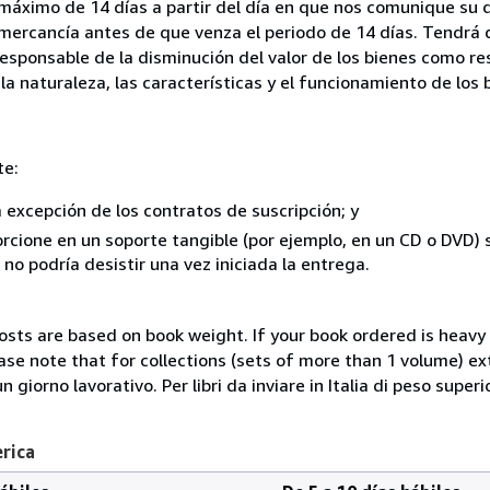
 máximo de 14 días a partir del día en que nos comunique su 
a mercancía antes de que venza el periodo de 14 días. Tendrá
responsable de la disminución del valor de los bienes como r
la naturaleza, las características y el funcionamiento de los 
te:
a excepción de los contratos de suscripción; y
rcione en un soporte tangible (por ejemplo, en un CD o DVD) si
o podría desistir una vez iniciada la entrega.
costs are based on book weight. If your book ordered is heavy 
ase note that for collections (sets of more than 1 volume) e
giorno lavorativo. Per libri da inviare in Italia di peso superi
erica