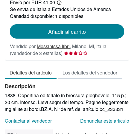
Envío por EUR 41,00
22,50
Más
Se envía de Italia a Estados Unidos de America
información
sobre
Cantidad disponible: 1 disponibles
las
tarifas
de
Añadir al carrito
envío
Vendido por
Messinissa libri
,
Milano, MI, Italia
Calificación
(vendedor de 3 estrellas)
del
vendedor:
Detalles del artículo
Los detalles del vendedor
3
de
Descripción
5
estrellas
1888. Copertina editoriale in brossura pieghevole. 115 p.;
20 cm. Intonso. Lievi segni del tempo. Pagine leggermente
ingiallite ai bordi.BZ.A.
N° de ref. del artículo bc_233331
Contactar al vendedor
Denunciar este artículo