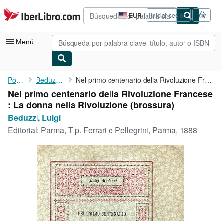
Pasar al contenido principal
IberLibro.com
EUR
Iniciar sesión
Preferencias
de
compra
Menú
del
sitio.
Mi cuenta
Portada
Beduzzi, Luigi
Nel primo centenario della Rivoluzione Francese : La donna nella...
Nel primo centenario della Rivoluzione Francese
Consultar mis pedidos
: La donna nella Rivoluzione (brossura)
Búsqueda avanzada
Beduzzi, Luigi
Editorial:
Parma, Tip. Ferrari e Pellegrini, Parma, 1888
Colecciones
Libros antiguos
Arte y coleccionismo
Vendedores
Comenzar a vender
Ayuda