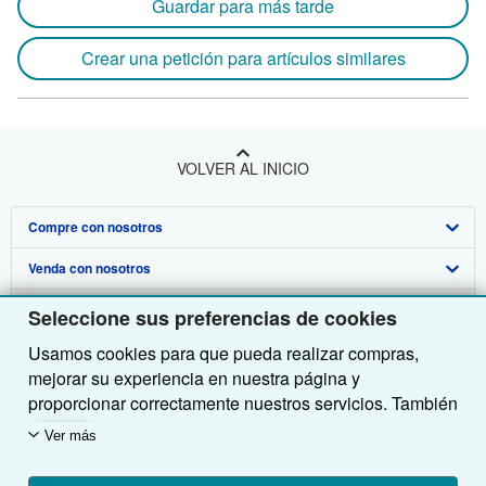
Guardar para más tarde
Crear una petición para artículos similares
VOLVER AL INICIO
Compre con nosotros
Venda con nosotros
Búsqueda avanzada
Sobre nosotros
Colecciones
Comenzar a vender
Seleccione sus preferencias de cookies
Usamos cookies para que pueda realizar compras,
Obtener Ayuda
Mi cuenta
Únase a nuestro programa de afiliados
Sobre IberLibro
mejorar su experiencia en nuestra página y
Otras compañías de AbeBooks
Mis pedidos
Recomiende un vendedor
Medios
Preguntas frecuentes y guías
proporcionar correctamente nuestros servicios. También
utilizamos cookies para comprender el modo en que los
Siga a IberLibro
Ver carrito
Empleo
Atención al Cliente
AbeBooks.com
Ver más
clientes utilizan nuestros servicios (por ejemplo,
midiendo las visitas al sitio) y así poder realizar
Política de Privacidad
AbeBooks.co.uk