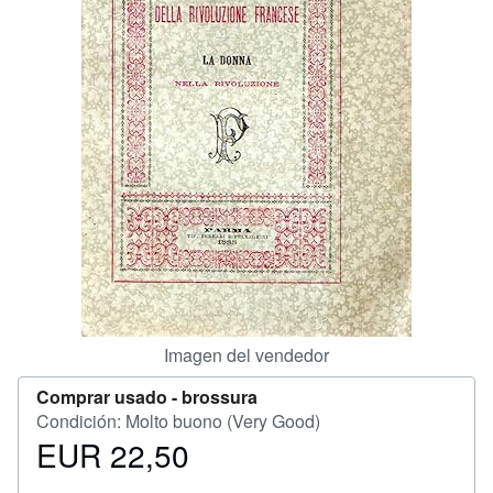
CERRAR
Imagen del vendedor
Comprar usado -
brossura
Condición: Molto buono (Very Good)
EUR 22,50
Precio
EUR