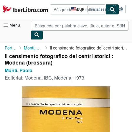
Pasar al contenido principal
IberLibro.com
EUR
Iniciar sesión
Preferencias
de
compra
Menú
del
sitio.
Mi cuenta
Portada
Monti, Paolo
Il censimento fotografico dei centri storici : Modena
Il censimento fotografico dei centri storici :
Consultar mis pedidos
Modena (brossura)
Búsqueda avanzada
Monti, Paolo
Editorial:
Modena, IBC, Modena, 1973
Colecciones
Libros antiguos
Arte y coleccionismo
Vendedores
Comenzar a vender
Ayuda