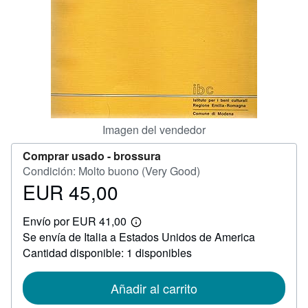
CERRAR
Imagen del vendedor
Comprar usado -
brossura
Condición: Molto buono (Very Good)
EUR 45,00
Precio
EUR
Envío por EUR 41,00
45,00
Más
Se envía de Italia a Estados Unidos de America
información
sobre
Cantidad disponible: 1 disponibles
las
tarifas
de
Añadir al carrito
envío