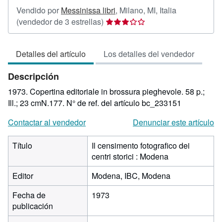
Vendido por
Messinissa libri
,
Milano, MI, Italia
Calificación
(vendedor de 3 estrellas)
del
vendedor:
Detalles del artículo
Los detalles del vendedor
3
de
Descripción
5
estrellas
1973. Copertina editoriale in brossura pieghevole. 58 p.;
Ill.; 23 cmN.177.
N° de ref. del artículo bc_233151
Contactar al vendedor
Denunciar este artículo
Título
Il censimento fotografico dei
centri storici : Modena
Editor
Modena, IBC, Modena
Fecha de
1973
publicación