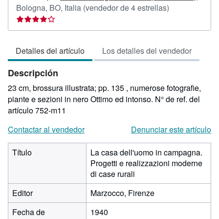
Calificación
Bologna, BO, Italia
(vendedor de 4 estrellas)
del
vendedor:
4
Detalles del artículo
Los detalles del vendedor
de
5
Descripción
estrellas
23 cm, brossura illustrata; pp. 135 , numerose fotografie,
piante e sezioni in nero Ottimo ed intonso.
N° de ref. del
artículo 752-m11
Contactar al vendedor
Denunciar este artículo
Título
La casa dell'uomo in campagna.
Progetti e realizzazioni moderne
di case rurali
Editor
Marzocco, Firenze
Fecha de
1940