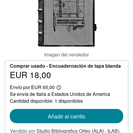
CERRAR
Imagen del vendedor
Comprar usado -
Encuadernación de tapa blanda
EUR 18,00
Precio
EUR
Envío por EUR 65,00
18,00
Más
Se envía de Italia a Estados Unidos de America
información
sobre
Cantidad disponible: 1 disponibles
las
tarifas
de
Añadir al carrito
envío
Vendido por
Studio Bibliografico Orfeo (ALAI - ILAB)
,