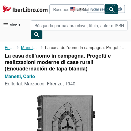
Pasar al contenido principal
IberLibro.com
EUR
Iniciar sesión
Preferencias
de
compra
Menú
del
sitio.
Mi cuenta
Portada
Manetti, Carlo
La casa dell'uomo in campagna. Progetti e realizzazioni moderne ...
La casa dell'uomo in campagna. Progetti e
Consultar mis pedidos
realizzazioni moderne di case rurali
Búsqueda avanzada
(Encuadernación de tapa blanda)
Manetti, Carlo
Colecciones
Editorial:
Marzocco, Firenze, 1940
Libros antiguos
Arte y coleccionismo
Vendedores
Comenzar a vender
Ayuda