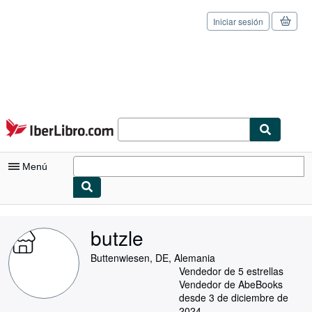
Iniciar sesión
Pasar al contenido principal
IberLibro.com
Menú
Mi cuenta
butzle
Consultar mis pedidos
Buttenwiesen, DE, Alemania
Cerrar sesión
Vendedor de 5 estrellas
Vendedor de AbeBooks
Búsqueda avanzada
desde 3 de diciembre de
2024