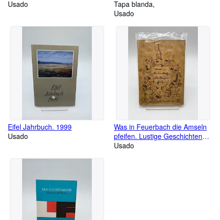
Usado
Geschichte, die Lösung e.
Tapa blanda
Rätsels
Usado
Eifel Jahrbuch. 1999
Was in Feuerbach die Amseln
Usado
pfeifen. Lustige Geschichten
und Beiträge zur Volkskunde.
Usado
Mit Bildern von Ludwig Walliser