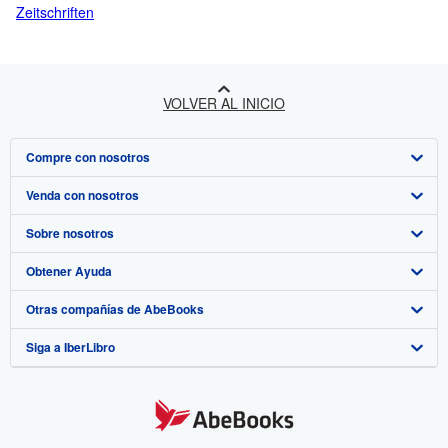
Zeitschriften
VOLVER AL INICIO
Compre con nosotros
Venda con nosotros
Búsqueda avanzada
Sobre nosotros
Colecciones
Comenzar a vender
Obtener Ayuda
Mi cuenta
Únase a nuestro programa de afiliados
Sobre IberLibro
Otras compañías de AbeBooks
Mis pedidos
Recomiende un vendedor
Medios
Preguntas frecuentes y guías
Siga a IberLibro
Ver carrito
Empleo
Atención al Cliente
AbeBooks.com
Política de Privacidad
AbeBooks.co.uk
Preferencias de cookies
AbeBooks.de