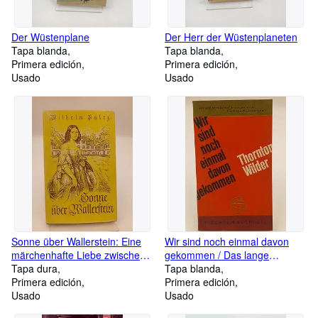
Der Wüstenplane
Der Herr der Wüstenplaneten
Tapa blanda
Tapa blanda
Primera edición
Primera edición
Usado
Usado
Sonne über Wallerstein: Eine
Wir sind noch einmal davon
märchenhafte Liebe zwischen
gekommen / Das lange
Fürst und Gärtnertochter auf
Tapa dura
Weihnachtsmahl
Tapa blanda
Schloss Baldern Eine
Primera edición
Primera edición
märchenhafte Liebe zwischen
Usado
Usado
Fürst und Gärtnertochter auf