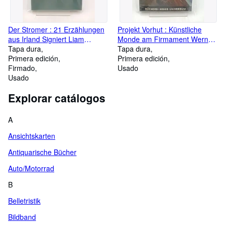
Der Stromer : 21 Erzählungen
Projekt Vorhut : Künstliche
aus Irland Signiert Liam
Monde am Firmament Werner
O'Flaherty. Hrsg., übers. u. mit
Tapa dura
Büdeler. Textzeichn. von Klaus
Tapa dura
e. Nachw. vers. von Elisabeth
Primera edición
Bürgle
Primera edición
Schnack
Firmado
Usado
Usado
Explorar catálogos
A
Ansichtskarten
Antiquarische Bücher
Auto/Motorrad
B
Belletristik
Bildband