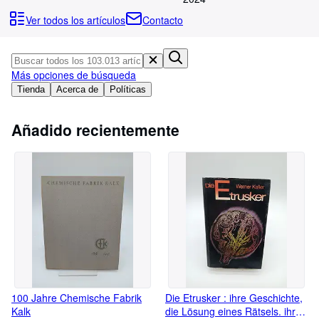
Colecciones
Ver todos los artículos
Contacto
Libros antiguos
Arte y coleccionismo
Más opciones de búsqueda
Vendedores
Tienda
Acerca de
Políticas
Comenzar a vender
Añadido recientemente
Ayuda
CERRAR
100 Jahre Chemische Fabrik
Die Etrusker : ihre Geschichte,
Kalk
die Lösung eines Rätsels. ihre