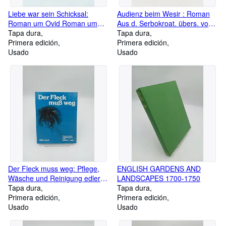
Liebe war sein Schicksal:
Audienz beim Wesir : Roman
Roman um Ovid Roman um
Aus d. Serbokroat. übers. von
Ovid
Tapa dura
Hans Thurn
Tapa dura
Primera edición
Primera edición
Usado
Usado
Der Fleck muss weg: Pflege,
ENGLISH GARDENS AND
Wäsche und Reinigung edler
LANDSCAPES 1700-1750
Textilien und Leder Pflege,
Tapa dura
Tapa dura
Wäsche und Reinigung edler
Primera edición
Primera edición
Textilien und Leder
Usado
Usado