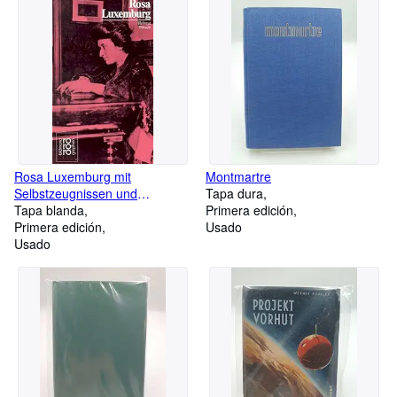
Schloss Baldern
Rosa Luxemburg mit
Montmartre
Selbstzeugnissen und
Tapa dura
Bilddokumenten dargest. von
Tapa blanda
Primera edición
Helmut Hirsch. [Hrsg.: Kurt
Primera edición
Usado
Kusenberg]
Usado