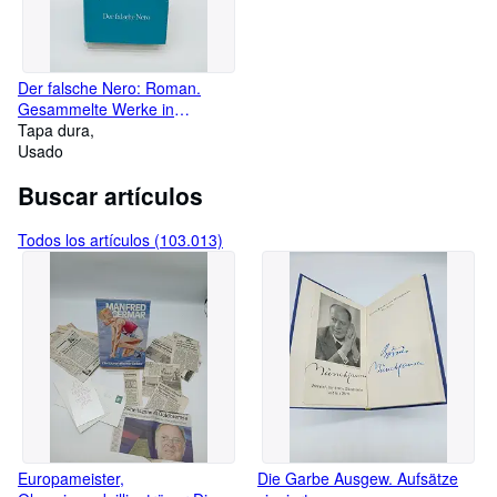
Der falsche Nero: Roman.
Gesammelte Werke in
Einzelbänden Roman.
Tapa dura
Gesammelte Werke in
Usado
Einzelbänden, Band 9
Buscar artículos
Todos los artículos (103.013)
Europameister,
Die Garbe Ausgew. Aufsätze