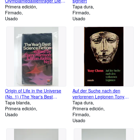
Olympiamedaillienträger Die
signiert
Spuren meiner Spikes mit
Primera edición
Tapa dura
persönlicher Widmung und
Firmado
Firmado
persönlichen Grußkarten sowie
Usado
Usado
mehreren Zeitungsartikeln ASV
Köln
Origin of Life in the Universe
Auf der Suche nach den
(No. 1) (The Year's Best
verlorenen Legionen Tony
Science Fiction)
Tapa blanda
Clunn. [1. Übers. a.d. Engl. v.
Tapa dura
Primera edición
Karsten Igel. Überarb. v. Anna
Primera edición
Usado
Cheeseman-Clunn und Ursula
Firmado
Cheeseman]
Usado