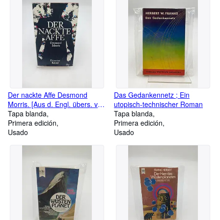
Der nackte Affe Desmond
Das Gedankennetz ; Ein
Morris. [Aus d. Engl. übers. von
utopisch-technischer Roman
Fritz Bolle]
Tapa blanda
Tapa blanda
Primera edición
Primera edición
Usado
Usado