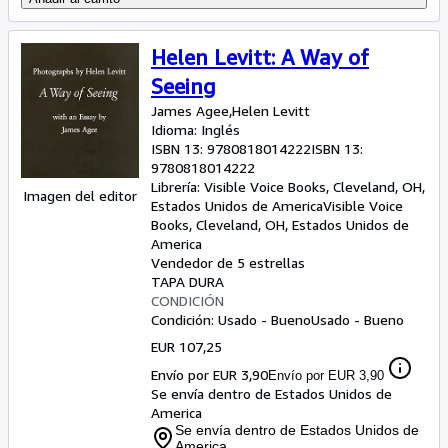
Helen Levitt: A Way of
Seeing
James Agee,Helen Levitt
Idioma: Inglés
ISBN 13:
9780818014222
ISBN 13:
9780818014222
Librería:
Visible Voice Books, Cleveland, OH,
Imagen del editor
Estados Unidos de America
Visible Voice
Books
,
Cleveland, OH, Estados Unidos de
America
Vendedor de 5 estrellas
TAPA DURA
CONDICIÓN
Condición: Usado - Bueno
Usado - Bueno
EUR 107,25
Envío por EUR 3,90
Envío por EUR 3,90
Se envía dentro de Estados Unidos de
America
Se envía dentro de Estados Unidos de
America