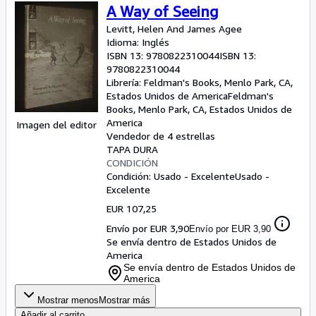
A Way of Seeing
Levitt, Helen And James Agee
Idioma: Inglés
ISBN 13:
9780822310044
ISBN 13:
9780822310044
Librería:
Feldman's Books, Menlo Park, CA,
Estados Unidos de America
Feldman's
Books
,
Menlo Park, CA, Estados Unidos de
America
Imagen del editor
Vendedor de 4 estrellas
TAPA DURA
CONDICIÓN
Condición: Usado - Excelente
Usado -
Excelente
EUR 107,25
Envío por EUR 3,90
Envío por EUR 3,90
Se envía dentro de Estados Unidos de
America
Se envía dentro de Estados Unidos de
America
Mostrar menos
Mostrar más
Añadir al carrito