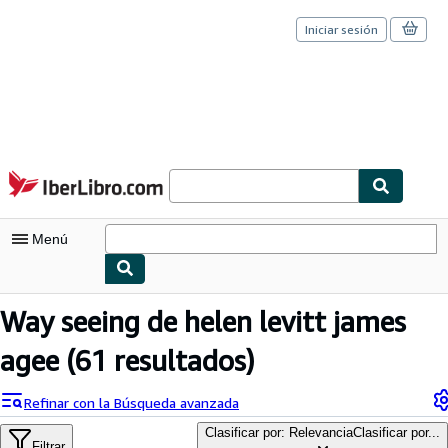
Iniciar sesión
Pasar al contenido principal
IberLibro.com
Menú
Mi cuenta
Way seeing de helen levitt james
Consultar mis pedidos
agee
(61 resultados)
Cerrar sesión
Refinar con la Búsqueda avanzada
Búsqueda avanzada
Clasificar por: Relevancia
Clasificar por...
Filtrar