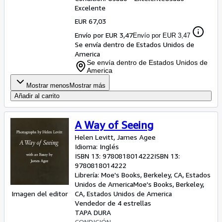
Excelente
EUR 67,03
Envío por EUR 3,47
Envío por EUR 3,47
Se envía dentro de Estados Unidos de
America
Se envía dentro de Estados Unidos de
America
Mostrar menos
Mostrar más
Añadir al carrito
A Way of Seeing
Helen Levitt, James Agee
Idioma: Inglés
ISBN 13:
9780818014222
ISBN 13:
9780818014222
Librería:
Moe's Books, Berkeley, CA, Estados
Unidos de America
Moe's Books
,
Berkeley,
Imagen del editor
CA, Estados Unidos de America
Vendedor de 4 estrellas
TAPA DURA
CONDICIÓN