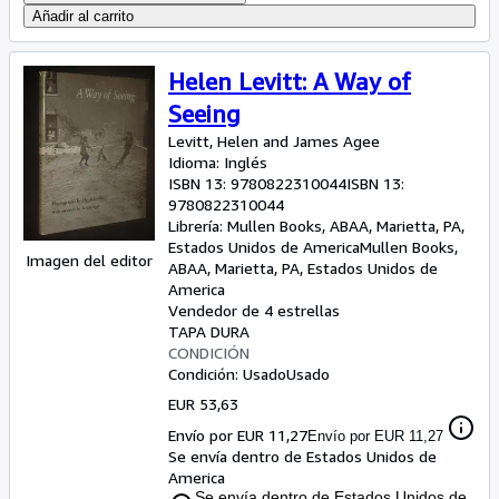
Añadir al carrito
Helen Levitt: A Way of
Seeing
Levitt, Helen and James Agee
Idioma: Inglés
ISBN 13:
9780822310044
ISBN 13:
9780822310044
Librería:
Mullen Books, ABAA, Marietta, PA,
Estados Unidos de America
Mullen Books,
Imagen del editor
ABAA
,
Marietta, PA, Estados Unidos de
America
Vendedor de 4 estrellas
TAPA DURA
CONDICIÓN
Condición: Usado
Usado
EUR 53,63
Envío por EUR 11,27
Envío por EUR 11,27
Se envía dentro de Estados Unidos de
America
Se envía dentro de Estados Unidos de