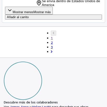
Se envía dentro de Estados Unidos de
America
Mostrar menos
Mostrar más
Añadir al carrito
1
2
3
Descubre más de los colaboradores
Ver
James Agee
y
Helen Levitt
para descubrir sus obras