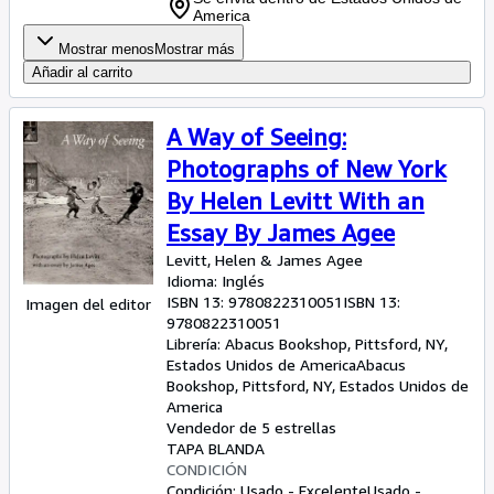
America
Mostrar menos
Mostrar más
Añadir al carrito
A Way of Seeing:
Photographs of New York
By Helen Levitt With an
Essay By James Agee
Levitt, Helen
&
James Agee
Idioma: Inglés
ISBN 13:
9780822310051
ISBN 13:
Imagen del editor
9780822310051
Librería:
Abacus Bookshop, Pittsford, NY,
Estados Unidos de America
Abacus
Bookshop
,
Pittsford, NY, Estados Unidos de
America
Vendedor de 5 estrellas
TAPA BLANDA
CONDICIÓN
Condición: Usado - Excelente
Usado -