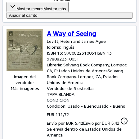
Mostrar menos
Mostrar más
Añadir al carrito
A Way of Seeing
Levitt, Helen and James Agee
Idioma: Inglés
ISBN 13:
9780822310051
ISBN 13:
9780822310051
Librería:
Solvang Book Company, Lompoc,
CA, Estados Unidos de America
Solvang
Book Company
,
Lompoc, CA, Estados
Imagen del
Unidos de America
vendedor
Vendedor de 5 estrellas
Más imágenes
TAPA BLANDA
CONDICIÓN
Condición: Usado - Bueno
Usado - Bueno
EUR 111,72
Envío por EUR 5,42
Envío por EUR 5,42
Se envía dentro de Estados Unidos de
America