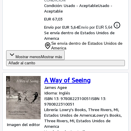
Condición: Usado - Aceptable
Usado -
Aceptable
EUR 67,03
Envío por EUR 5,64
Envío por EUR 5,64
Se envía dentro de Estados Unidos de
America
Se envía dentro de Estados Unidos de
America
Mostrar menos
Mostrar más
Añadir al carrito
A Way of Seeing
James Agee
Idioma: Inglés
ISBN 13:
9780822310051
ISBN 13:
9780822310051
Librería:
Lowry's Books, Three Rivers, MI,
Estados Unidos de America
Lowry's Books
,
Three Rivers, MI, Estados Unidos de
Imagen del editor
America