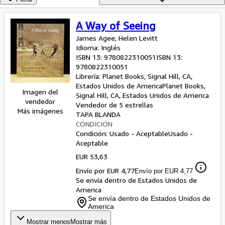
Colecciones
Libros antiguos
A Way of Seeing
Arte y coleccionismo
James Agee
;
Helen Levitt
Idioma: Inglés
Vendedores
ISBN 13:
9780822310051
ISBN 13:
9780822310051
Comenzar a vender
Librería:
Planet Books, Signal Hill, CA,
Estados Unidos de America
Planet Books
,
Ayuda
Imagen del
Signal Hill, CA, Estados Unidos de America
vendedor
Vendedor de 5 estrellas
CERRAR
Más imágenes
TAPA BLANDA
CONDICIÓN
Condición: Usado - Aceptable
Usado -
Aceptable
EUR 53,63
Envío por EUR 4,77
Envío por EUR 4,77
Se envía dentro de Estados Unidos de
America
Se envía dentro de Estados Unidos de
America
Mostrar menos
Mostrar más