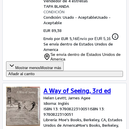
Vendedor de 4 estrellas
TAPA BLANDA
CONDICIÓN
Condición: Usado - Aceptable
Usado -
Aceptable
EUR 89,38
Envío por EUR 5,16
Envío por EUR 5,16
Se envía dentro de Estados Unidos de
America
Se envía dentro de Estados Unidos de
America
Mostrar menos
Mostrar más
Añadir al carrito
A Way of Seeing, 3rd ed
Helen Levitt
;
James Agee
Idioma: Inglés
ISBN 13:
9780822310051
ISBN 13:
9780822310051
Librería:
Moe's Books, Berkeley, CA, Estados
Unidos de America
Moe's Books
,
Berkeley,