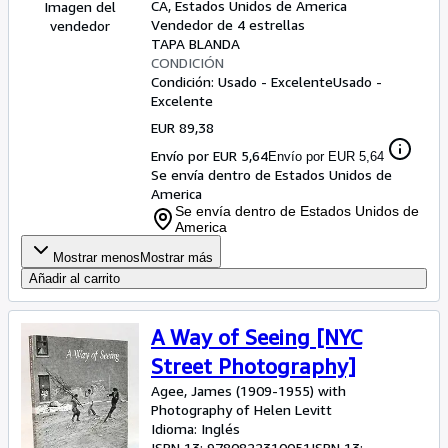
CA, Estados Unidos de America
Imagen del
Vendedor de 4 estrellas
vendedor
TAPA BLANDA
CONDICIÓN
Condición: Usado - Excelente
Usado -
Excelente
EUR 89,38
Envío por EUR 5,64
Envío por EUR 5,64
Se envía dentro de Estados Unidos de
America
Se envía dentro de Estados Unidos de
America
Mostrar menos
Mostrar más
Añadir al carrito
A Way of Seeing [NYC
Street Photography]
Agee, James (1909-1955) with
Photography of Helen Levitt
Idioma: Inglés
ISBN 13:
9780822310051
ISBN 13: