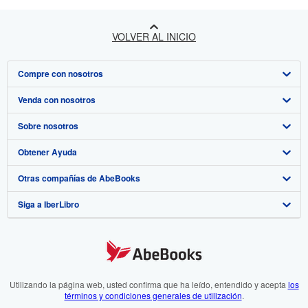
VOLVER AL INICIO
Compre con nosotros
Venda con nosotros
Búsqueda avanzada
Sobre nosotros
Colecciones
Comenzar a vender
Obtener Ayuda
Mi cuenta
Únase a nuestro programa de afiliados
Sobre IberLibro
Otras compañías de AbeBooks
Mis pedidos
Recomiende un vendedor
Medios
Preguntas frecuentes y guías
Siga a IberLibro
Ver carrito
Empleo
Atención al Cliente
AbeBooks.com
Política de Privacidad
AbeBooks.co.uk
Preferencias de cookies
AbeBooks.de
Aviso de cookies
AbeBooks.fr
Utilizando la página web, usted confirma que ha leído, entendido y acepta
los
términos y condiciones generales de utilización
.