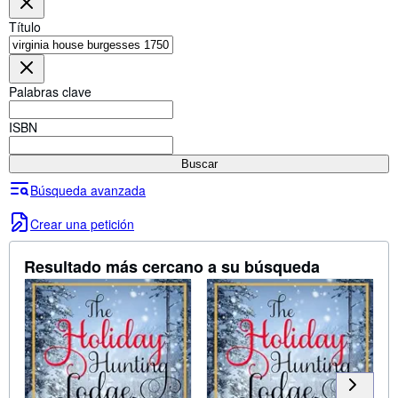
Colecciones
Título
Libros antiguos
Arte y coleccionismo
Palabras clave
Vendedores
Comenzar a vender
ISBN
Ayuda
Buscar
CERRAR
Búsqueda avanzada
Crear una petición
Resultado más cercano a su búsqueda