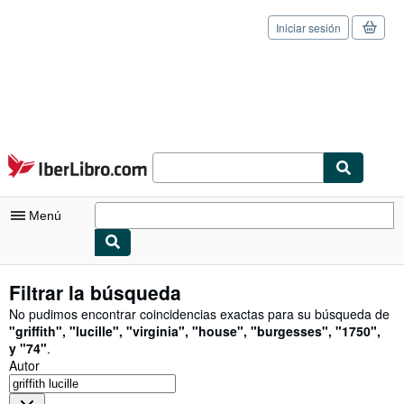
Iniciar sesión
Pasar al contenido principal
IberLibro.com
Menú
Mi cuenta
Filtrar la búsqueda
Consultar mis pedidos
No pudimos encontrar coincidencias exactas para su búsqueda de
"
griffith
"
,
"
lucille
"
,
"
virginia
"
,
"
house
"
,
"
burgesses
"
,
"
1750
"
,
Cerrar sesión
y
"
74
"
.
Autor
Búsqueda avanzada