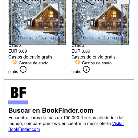
The Holiday Hunting Lodge:
The Holiday Hunting Lodge:
A Sister's Ex Romance
A Sister's Ex Romance
(Christmas House
Griffith, Jennifer
(Christmas House
Griffith, Jennifer
Romances)
Tapa blanda
Romances)
Tapa blanda
Usado
Usado
EUR 3,69
EUR 3,69
Gastos de envío gratis
Gastos de envío gratis
Gastos de envío
Gastos de envío
gratis
gratis
Buscar en BookFinder.com
Encuentre libros de más de 100.000 librerías alrededor del
mundo, compare precios y encuentre la mejor oferta.
Visitar
BookFinder.com