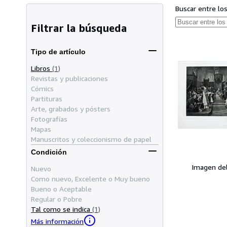
Buscar entre lo
Filtrar la búsqueda
Tipo de artículo
Libros
(1)
Revistas y publicaciones
Cómics
Partituras
Arte, grabados y pósters
Fotografías
Mapas
Manuscritos y coleccionismo de papel
Condición
Imagen de
Nuevo
Como nuevo, Excelente o Muy bueno
Bueno o Aceptable
Regular o Pobre
Tal como se indica
(1)
Más información