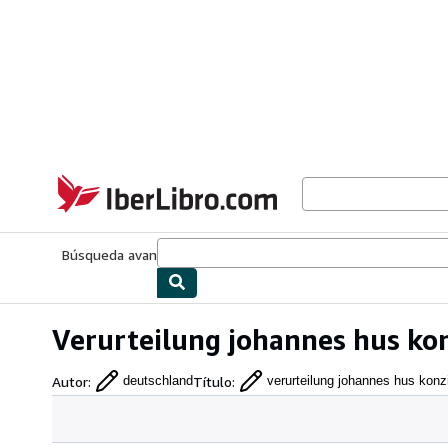
Pasar al contenido principal
IberLibro.com
Búsqueda avanzada
Colecciones
Libros antiguos
Arte y colecc
Verurteilung johannes hus ko
Autor
:
Título
:
deutschland
verurteilung johannes hus konz