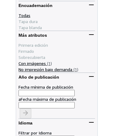
Encuadernación
Todas
Tapa dura
Tapa blanda
Más atributos
Primera edición
Firmado
Sobrecubierta
Con imágenes
(1)
No impresión bajo demanda
(1)
Año de publicación
Fecha mínima de publicación
a
Fecha máxima de publicación
Idioma
Filtrar por Idioma