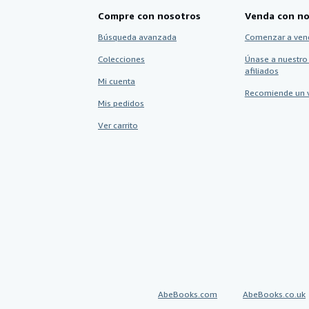
Compre con nosotros
Venda con no
Búsqueda avanzada
Comenzar a ven
Colecciones
Únase a nuestro
afiliados
Mi cuenta
Recomiende un 
Mis pedidos
Ver carrito
AbeBooks.com
AbeBooks.co.uk