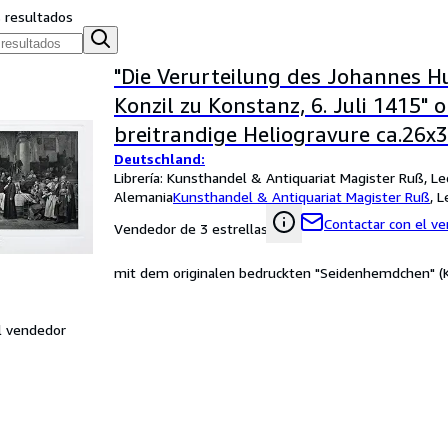
s resultados
"Die Verurteilung des Johannes H
Konzil zu Konstanz, 6. Juli 1415" o
breitrandige Heliogravure ca.26x
Deutschland:
(Darstellung/image size) nach e
Librería:
Kunsthandel & Antiquariat Magister Ruß, Le
von Brozik auf festem Bütten-Ka
Alemania
Kunsthandel & Antiquariat Magister Ruß
,
L
hand-made paper
Contactar con el v
Vendedor de 3 estrellas
mit dem originalen bedruckten "Seidenhemdchen" (K
l vendedor