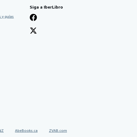
Siga a IberLibro
 y guías
NZ
AbeBooks.ca
ZVAB.com