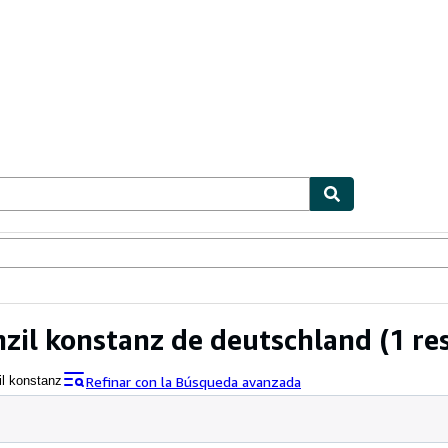
ionismo
Vendedores
Comenzar a vender
nzil konstanz de deutschland
(1 re
Refinar con la Búsqueda avanzada
il konstanz