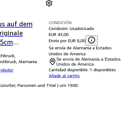
CONDICIÓN
us auf dem
Condición: Usado
Usado
riginale
EUR 45,00
Envío por EUR 8,00
35cm
Se envía de Alemania a Estados
inem Gemälde
Unidos de America
chbruck,
rton/strong
Se envía de Alemania a Estados
echbruck, Alemania
Unidos de America
Cantidad disponible:
1 disponibles
endedor
Añadir al carrito
ünstler; Personen und Titel ) um 1900.