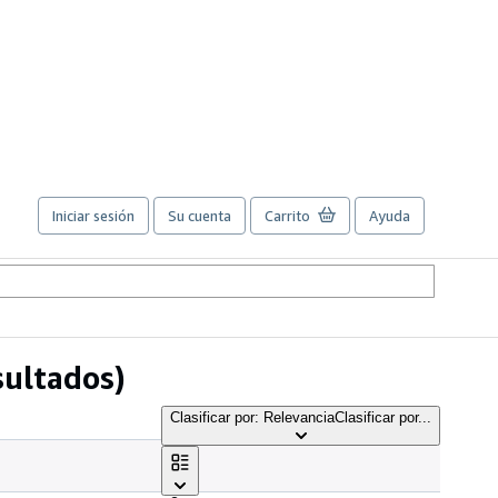
Iniciar sesión
Su cuenta
Carrito
Ayuda
sultados)
Clasificar por: Relevancia
Clasificar por...