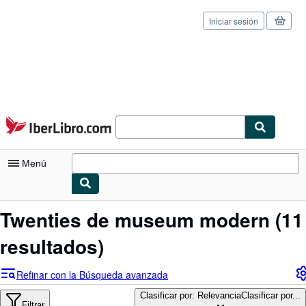
Iniciar sesión
Pasar al contenido principal
IberLibro.com
Menú
Mi cuenta
Twenties de museum modern
(11
Consultar mis pedidos
resultados)
Cerrar sesión
Refinar con la Búsqueda avanzada
Búsqueda avanzada
Clasificar por: Relevancia
Clasificar por...
Filtrar