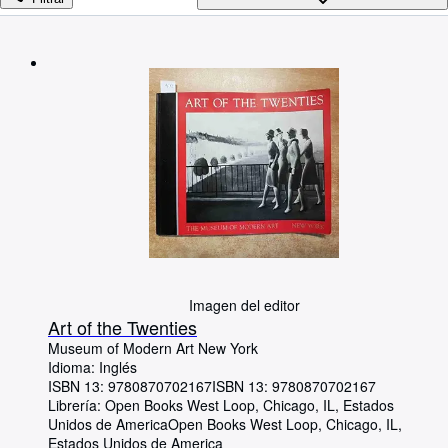
Colecciones
Libros antiguos
Arte y coleccionismo
Vendedores
Comenzar a vender
Ayuda
CERRAR
Imagen del editor
Art of the Twenties
Museum of Modern Art New York
Idioma: Inglés
ISBN 13:
9780870702167
ISBN 13: 9780870702167
Librería:
Open Books West Loop, Chicago, IL, Estados
Unidos de America
Open Books West Loop
,
Chicago, IL,
Estados Unidos de America