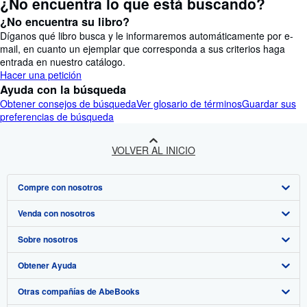
¿No encuentra lo que está buscando?
¿No encuentra su libro?
Díganos qué libro busca y le informaremos automáticamente por e-
mail, en cuanto un ejemplar que corresponda a sus criterios haga
entrada en nuestro catálogo.
Hacer una petición
Ayuda con la búsqueda
Obtener consejos de búsqueda
Ver glosario de términos
Guardar sus
preferencias de búsqueda
VOLVER AL INICIO
Compre con nosotros
Venda con nosotros
Búsqueda avanzada
Sobre nosotros
Colecciones
Comenzar a vender
Obtener Ayuda
Mi cuenta
Únase a nuestro programa de afiliados
Sobre IberLibro
Otras compañías de AbeBooks
Mis pedidos
Recomiende un vendedor
Medios
Preguntas frecuentes y guías