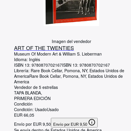
Imagen del vendedor
ART OF THE TWENTIES
Museum Of Modern Art
&
William S. Lieberman
Idioma: Inglés
ISBN 13:
9780870702167
ISBN 13: 9780870702167
Librería:
Rare Book Cellar, Pomona, NY, Estados Unidos de
America
Rare Book Cellar
,
Pomona, NY, Estados Unidos de
America
Vendedor de 5 estrellas
TAPA BLANDA
PRIMERA EDICIÓN
Condición
Condición: Usado
Usado
EUR 66,05
Envío por EUR 9,50
Envío por EUR 9,50
Se envía dentro de Estados Unidos de America