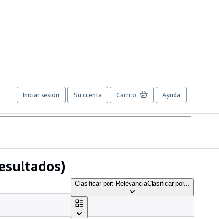
Iniciar sesión
Su cuenta
Carrito
Ayuda
esultados)
Clasificar por: Relevancia
Clasificar por...