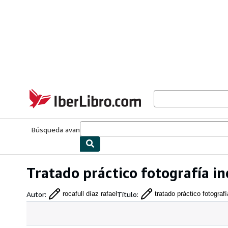
Pasar al contenido principal
IberLibro.com
Búsqueda avanzada
Colecciones
Libros antiguos
Arte y colecc
Tratado práctico fotografía ind
Autor
:
Título
:
rocafull díaz rafael
tratado práctico fotografí