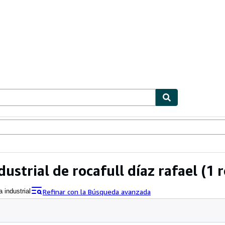
ionismo
Vendedores
Comenzar a vender
ustrial de rocafull díaz rafael
(1 r
Refinar con la Búsqueda avanzada
a industrial