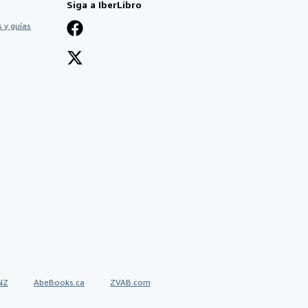
Siga a IberLibro
 y guías
NZ
AbeBooks.ca
ZVAB.com