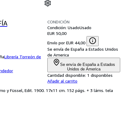
CONDICIÓN
FÍA
Condición: Usado
Usado
EUR 50,00
Envío por EUR 44,00
Se envía de España a Estados Unidos
de America
aña
Librería Torreón de
Se envía de España a Estados
Unidos de America
endedor
Cantidad disponible:
1 disponibles
Añadir al carrito
o y Füssel, Edit. 1900. 17x11 cm. 152 págs. + 3 láms. tela