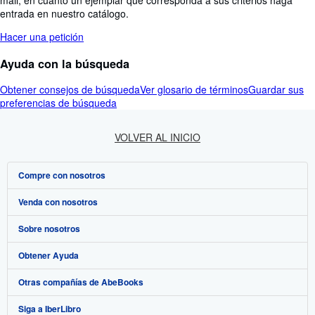
mail, en cuanto un ejemplar que corresponda a sus criterios haga
entrada en nuestro catálogo.
Hacer una petición
Ayuda con la búsqueda
Obtener consejos de búsqueda
Ver glosario de términos
Guardar sus
preferencias de búsqueda
VOLVER AL INICIO
Compre con nosotros
Venda con nosotros
Búsqueda avanzada
Sobre nosotros
Colecciones
Comenzar a vender
Obtener Ayuda
Mi cuenta
Únase a nuestro programa de afiliados
Sobre IberLibro
Otras compañías de AbeBooks
Mis pedidos
Recomiende un vendedor
Medios
Preguntas frecuentes y guías
Siga a IberLibro
Ver carrito
Empleo
Atención al Cliente
AbeBooks.com