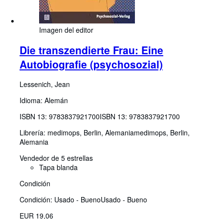
Imagen del editor
Die transzendierte Frau: Eine
Autobiografie (psychosozial)
Lessenich, Jean
Idioma: Alemán
ISBN 13:
9783837921700
ISBN 13: 9783837921700
Librería:
medimops, Berlin, Alemania
medimops
,
Berlin,
Alemania
Vendedor de 5 estrellas
Tapa blanda
Condición
Condición: Usado - Bueno
Usado - Bueno
EUR 19,06