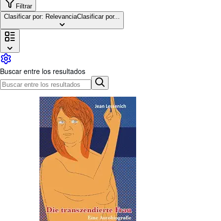
Colecciones
Filtrar
Clasificar por: Relevancia
Clasificar por...
Libros antiguos
Arte y coleccionismo
Vendedores
Comenzar a vender
Buscar entre los resultados
Ayuda
CERRAR