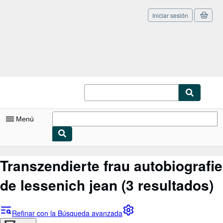
Iniciar sesión
Pasar al contenido principal
IberLibro.com
Menú
Mi cuenta
Transzendierte frau autobiografie
Consultar mis pedidos
de lessenich jean
(3 resultados)
Cerrar sesión
Búsqueda avanzada
Refinar con la Búsqueda avanzada