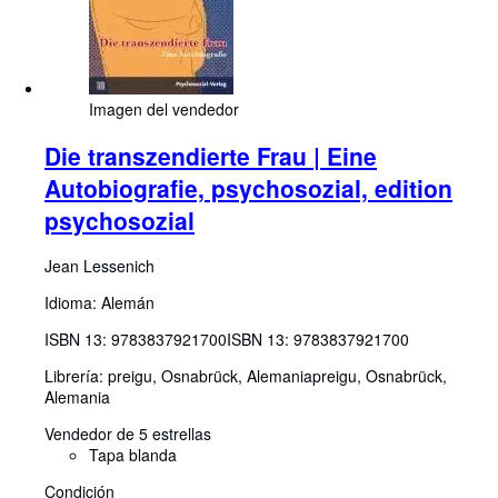
Imagen del vendedor
Die transzendierte Frau | Eine
Autobiografie, psychosozial, edition
psychosozial
Jean Lessenich
Idioma: Alemán
ISBN 13:
9783837921700
ISBN 13: 9783837921700
Librería:
preigu, Osnabrück, Alemania
preigu
,
Osnabrück,
Alemania
Vendedor de 5 estrellas
Tapa blanda
Condición