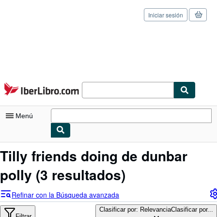
Iniciar sesión
Pasar al contenido principal
IberLibro.com
Menú
Mi cuenta
Tilly friends doing de dunbar
Consultar mis pedidos
polly
(3 resultados)
Cerrar sesión
Refinar con la Búsqueda avanzada
Búsqueda avanzada
Clasificar por: Relevancia
Clasificar por...
Filtrar